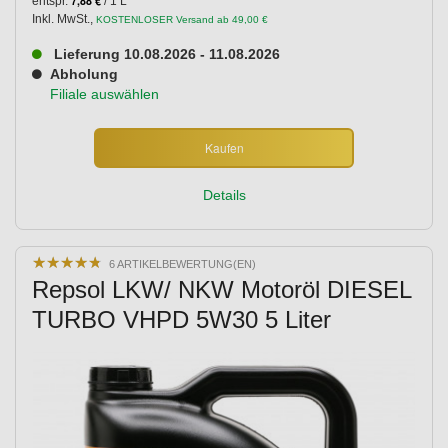
7,88 €
entspr.
/ 1 L
Inkl. MwSt.
,
KOSTENLOSER Versand ab 49,00 €
Lieferung 10.08.2026 - 11.08.2026
Abholung
Filiale auswählen
Kaufen
Details
★
★
★
★
★
★
★
★
★
★
6 ARTIKELBEWERTUNG(EN)
Repsol LKW/ NKW Motoröl DIESEL
TURBO VHPD 5W30 5 Liter