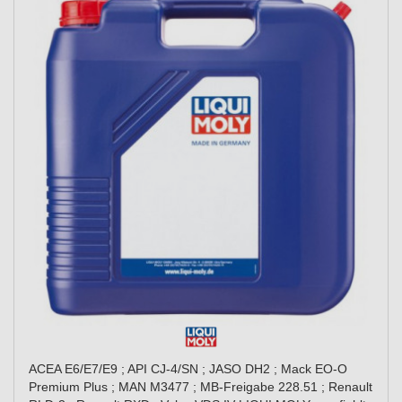
ACEA E6/E7/E9 ; API CJ-4/SN ; JASO DH2 ; Mack EO-O
Premium Plus ; MAN M3477 ; MB-Freigabe 228.51 ; Renault