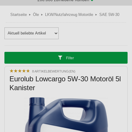
Startseite
Öle
LKW/Nutzfahrzeug Motoröle
SAE 5W-30
Filter
★
★
★
★
★
★
★
★
★
★
8 ARTIKELBEWERTUNG(EN)
Eurolub Lowcargo 5W-30 Motoröl 5l
Kanister