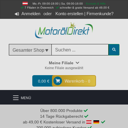
Mo.-Fr. 09:00-18:00 | Sa. 09:00-16:00
Kontakt & Hilfe
 7 Filialen in Österreich
schneller & gratis Versand ab 49,00 €
Anmelden
Konto erstellen
|
Firmenkunde?
Gesamter Shop
Meine Filiale
Keine Filiale ausgewählt
0,00 €
Warenkorb - 0
MENÜ
Über 800.000 Produkte
14 Tage Rückgaberecht
ab 49,00 € Kostenloser Versand in
200.000 zufriedene Kunden