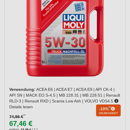
Verwendung:
ACEA E6 | ACEA E7 | ACEA E9 | API CK-4 |
API SN | MACK EO.S-4.5 | MB 228.31 | MB 228.51 | Renault
RLD-3 | Renault RXD | Scania Low Ash | VOLVO VDS4.5
Details lesen
**
-10%
ONLINE RABATT
**
74,96 €
67,46 €
13,49 €
entspr.
/ 1 L