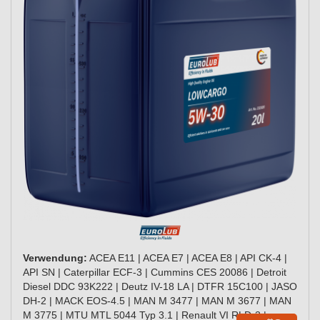
Verwendung:
ACEA E11 | ACEA E7 | ACEA E8 | API CK-4 |
API SN | Caterpillar ECF-3 | Cummins CES 20086 | Detroit
Diesel DDC 93K222 | Deutz IV-18 LA | DTFR 15C100 | JASO
DH-2 | MACK EOS-4.5 | MAN M 3477 | MAN M 3677 | MAN
M 3775 | MTU MTL 5044 Typ 3.1 | Renault VI RLD-3 |