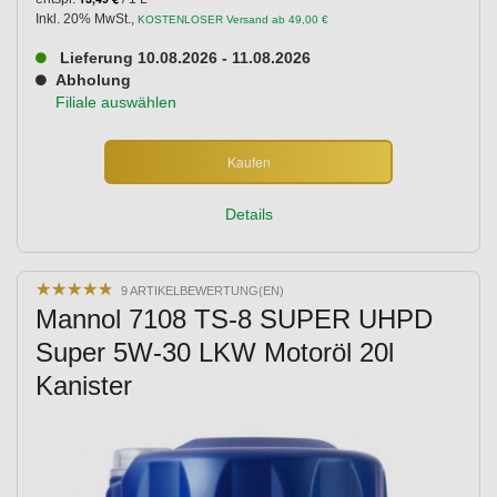
Inkl. 20% MwSt.
,
KOSTENLOSER Versand ab 49,00 €
Lieferung 10.08.2026 - 11.08.2026
Abholung
Filiale auswählen
Kaufen
Details
★
★
★
★
★
★
★
★
★
★
9 ARTIKELBEWERTUNG(EN)
Mannol 7108 TS-8 SUPER UHPD
Super 5W-30 LKW Motoröl 20l
Kanister