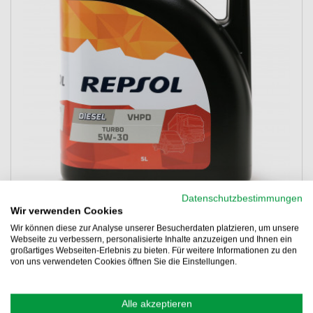
Datenschutzbestimmungen
Wir verwenden Cookies
Verwendung:
ACEA E4 | ACEA E7 | DAF EXTENDED DRAIN
Wir können diese zur Analyse unserer Besucherdaten platzieren, um unsere
| Deutz DQC IV-10 | MAN M 3277 | MTU Type 3 | Renault VI
Webseite zu verbessern, personalisierte Inhalte anzuzeigen und Ihnen ein
RXD | Scania LDF-3 | Volvo VDS-3
großartiges Webseiten-Erlebnis zu bieten. Für weitere Informationen zu den
Details lesen
von uns verwendeten Cookies öffnen Sie die Einstellungen.
**
-10%
ONLINE RABATT
**
49,96 €
44,96 €
Alle akzeptieren