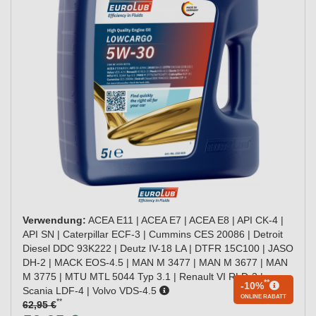
Verwendung:
ACEA E11 | ACEA E7 | ACEA E8 | API CK-4 |
API SN | Caterpillar ECF-3 | Cummins CES 20086 | Detroit
Diesel DDC 93K222 | Deutz IV-18 LA | DTFR 15C100 | JASO
DH-2 | MACK EOS-4.5 | MAN M 3477 | MAN M 3677 | MAN
M 3775 | MTU MTL 5044 Typ 3.1 | Renault VI RLD-3 |
**
-10%
Scania LDF-4 | Volvo VDS-4.5
ONLINE RABATT
**
62,95 €