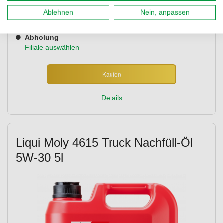
8,99 €
entspr.
/ 1 L
Inkl. 20% MwSt.
,
KOSTENLOSER Versand ab 49,00 €
Ablehnen
Nein, anpassen
Lieferung 10.08.2026 - 11.08.2026
Abholung
Filiale auswählen
Kaufen
Details
Liqui Moly 4615 Truck Nachfüll-Öl
5W-30 5l