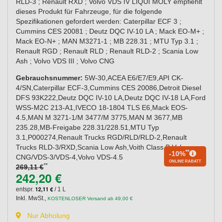
RLD-3 ; Renault RXD ; Volvo VDS IV LIQUI MOLY empfiehlt
dieses Produkt für Fahrzeuge, für die folgende
Spezifikationen gefordert werden: Caterpillar ECF 3 ;
Cummins CES 20081 ; Deutz DQC IV-10 LA ; Mack EO-M+ ;
Mack EO-N+ ; MAN M3271-1 ; MB 228.31 ; MTU Typ 3.1 ;
Renault RGD ; Renault RLD ; Renault RLD-2 ; Scania Low
Ash ; Volvo VDS III ; Volvo CNG
Gebrauchsnummer:
5W-30,ACEA E6/E7/E9,API CK-
4/SN,Caterpillar ECF-3,Cummins CES 20086,Detroit Diesel
DFS 93K222,Deutz DQC IV-10 LA,Deutz DQC IV-18 LA,Ford
WSS-M2C 213-A1,IVECO 18-1804 TLS E6,Mack EOS-
4.5,MAN M 3271-1/M 3477/M 3775,MAN M 3677,MB
235.28,MB-Freigabe 228.31/228.51,MTU Typ
3.1,P000274,Renault Trucks RGD/RLD/RLD-2,Renault
Trucks RLD-3/RXD,Scania Low Ash,Voith Class B,Volvo
**
-10%
CNG/VDS-3/VDS-4,Volvo VDS-4.5
ONLINE RABATT
**
269,11 €
242,20 €
12,11 €
entspr.
/ 1 L
Inkl. MwSt.
,
KOSTENLOSER Versand ab 49,00 €
Nur Abholung