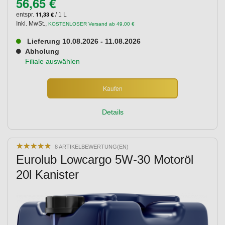
56,65 €
11,33 €
entspr.
/ 1 L
Inkl. MwSt.
,
KOSTENLOSER Versand ab 49,00 €
Lieferung 10.08.2026 - 11.08.2026
Abholung
Filiale auswählen
Kaufen
Details
★
★
★
★
★
★
★
★
★
★
8 ARTIKELBEWERTUNG(EN)
Eurolub Lowcargo 5W-30 Motoröl
20l Kanister