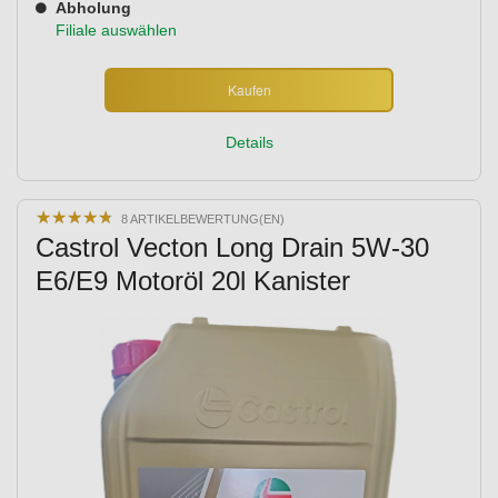
Abholung
Filiale auswählen
Kaufen
Details
★
★
★
★
★
★
★
★
★
★
8 ARTIKELBEWERTUNG(EN)
Castrol Vecton Long Drain 5W-30
E6/E9 Motoröl 20l Kanister