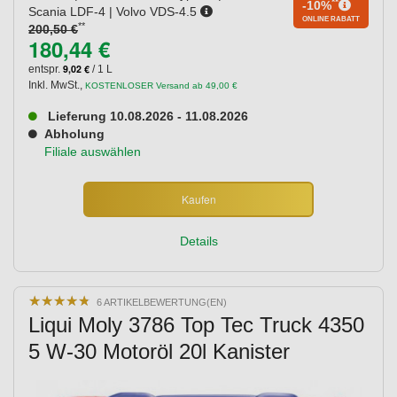
**
-10%
Scania LDF-4 | Volvo VDS-4.5
ONLINE RABATT
**
200,50 €
180,44 €
9,02 €
entspr.
/ 1 L
Inkl. MwSt.
,
KOSTENLOSER Versand ab 49,00 €
Lieferung 10.08.2026 - 11.08.2026
Abholung
Filiale auswählen
Kaufen
Details
★
★
★
★
★
★
★
★
★
★
6 ARTIKELBEWERTUNG(EN)
Liqui Moly 3786 Top Tec Truck 4350
5 W-30 Motoröl 20l Kanister