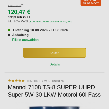
ONLINE RABATT
**
133,85 €
120,47 €
6,02 €
entspr.
/ 1 L
Inkl. 20% MwSt.
,
KOSTENLOSER Versand ab 49,00 €
Lieferung 10.08.2026 - 11.08.2026
Abholung
Filiale auswählen
Kaufen
Details
★
★
★
★
★
★
★
★
★
★
10 ARTIKELBEWERTUNG(EN)
Mannol 7108 TS-8 SUPER UHPD
Super 5W-30 LKW Motoröl 60l Fass