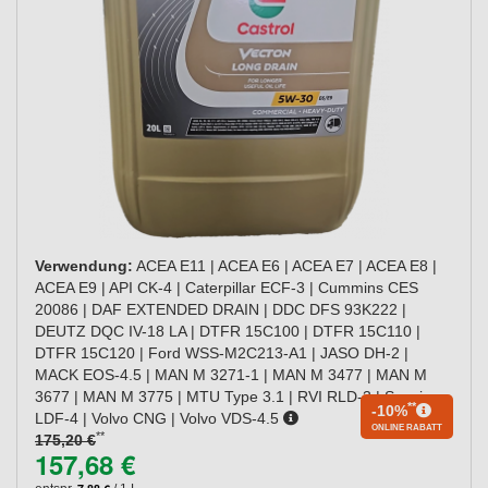
Verwendung:
ACEA E11 | ACEA E6 | ACEA E7 | ACEA E8 |
ACEA E9 | API CK-4 | Caterpillar ECF-3 | Cummins CES
20086 | DAF EXTENDED DRAIN | DDC DFS 93K222 |
DEUTZ DQC IV-18 LA | DTFR 15C100 | DTFR 15C110 |
DTFR 15C120 | Ford WSS-M2C213-A1 | JASO DH-2 |
MACK EOS-4.5 | MAN M 3271-1 | MAN M 3477 | MAN M
3677 | MAN M 3775 | MTU Type 3.1 | RVI RLD-3 | Scania
**
-10%
LDF-4 | Volvo CNG | Volvo VDS-4.5
ONLINE RABATT
**
175,20 €
157,68 €