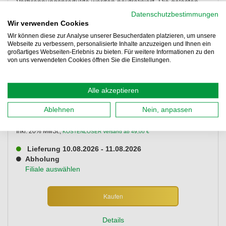
Verbrennungsprodukte werden neutralisiert. Die gelösten
Verunreinigungen werden mit dem Altöl aus dem Motor
Datenschutzbestimmungen
entfernt. Das Ergebnis der Motorinnenreinigung ist eine
Wir verwenden Cookies
deutlich verbesserte und auf allen Zylindern gleichmäßige
Wir können diese zur Analyse unserer Besucherdaten platzieren, um unsere
Kompression. Der gereinigte Motor erhält mit dem neuen
Webseite zu verbessern, personalisierte Inhalte anzuzeigen und Ihnen ein
Motorenöl die optimale Performance für eine kraftvolle
großartiges Webseiten-Erlebnis zu bieten. Für weitere Informationen zu den
von uns verwendeten Cookies öffnen Sie die Einstellungen.
Leistungsentfaltung. Reduzierter Ölverbrauch und
Verschleiß. Erhöhte Lebensdauer des Katalysators.
Details lesen
**
-10%
Alle akzeptieren
ONLINE RABATT
**
26,28 €
23,65 €
Ablehnen
Nein, anpassen
78,83 €
entspr.
/ 1 L
Inkl. 20% MwSt.
,
KOSTENLOSER Versand ab 49,00 €
Lieferung 10.08.2026 - 11.08.2026
Abholung
Filiale auswählen
Kaufen
Details