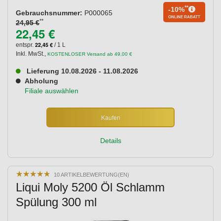
**
-10%
Gebrauchsnummer:
P000065
ONLINE RABATT
**
24,95 €
22,45 €
22,45 €
entspr.
/ 1 L
Inkl. MwSt.
,
KOSTENLOSER Versand ab 49,00 €
Lieferung 10.08.2026 - 11.08.2026
Abholung
Filiale auswählen
Kaufen
Details
★
★
★
★
★
★
★
★
★
★
10 ARTIKELBEWERTUNG(EN)
Liqui Moly 5200 Öl Schlamm
Spülung 300 ml