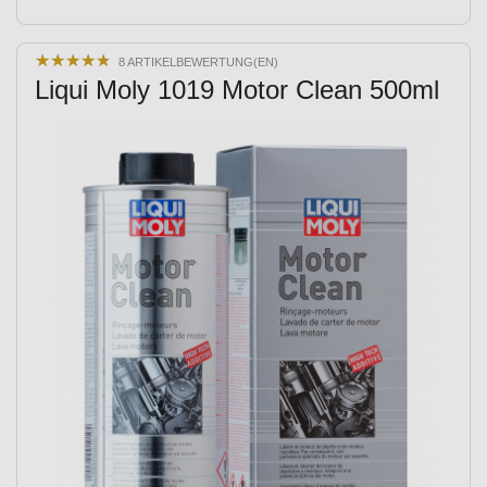
★
★
★
★
★
★
★
★
★
★
8 ARTIKELBEWERTUNG(EN)
Liqui Moly 1019 Motor Clean 500ml