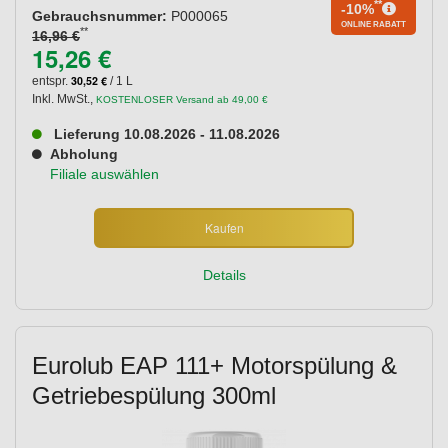
**
-10%
Gebrauchsnummer:
P000065
ONLINE RABATT
**
16,96 €
15,26 €
30,52 €
entspr.
/ 1 L
Inkl. MwSt.
,
KOSTENLOSER Versand ab 49,00 €
Lieferung 10.08.2026 - 11.08.2026
Abholung
Filiale auswählen
Kaufen
Details
Eurolub EAP 111+ Motorspülung &
Getriebespülung 300ml