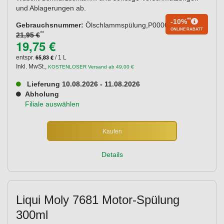
und Ablagerungen ab.
**
-10%
Gebrauchsnummer:
Ölschlammspülung,P000020
ONLINE RABATT
**
21,95 €
19,75 €
65,83 €
entspr.
/ 1 L
Inkl. MwSt.
,
KOSTENLOSER Versand ab 49,00 €
Lieferung 10.08.2026 - 11.08.2026
Abholung
Filiale auswählen
Kaufen
Details
Liqui Moly 7681 Motor-Spülung
300ml