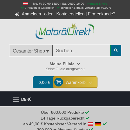
Mo.-Fr. 09:00-18:00 | Sa. 09:00-16:00
Kontakt & Hilfe
 7 Filialen in Österreich
schneller & gratis Versand ab 49,00 €
Anmelden
Konto erstellen
|
Firmenkunde?
Gesamter Shop
Meine Filiale
Keine Filiale ausgewählt
0,00 €
Warenkorb - 0
MENÜ
Über 800.000 Produkte
14 Tage Rückgaberecht
ab 49,00 € Kostenloser Versand in
200.000 zufriedene Kunden