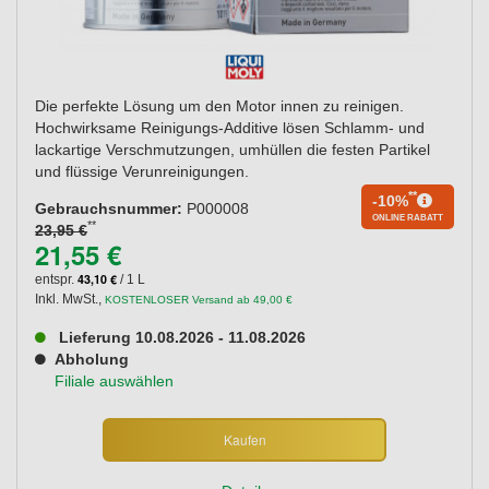
Die perfekte Lösung um den Motor innen zu reinigen.
Hochwirksame Reinigungs-Additive lösen Schlamm- und
lackartige Verschmutzungen, umhüllen die festen Partikel
und flüssige Verunreinigungen.
**
-10%
Gebrauchsnummer:
P000008
ONLINE RABATT
**
23,95 €
21,55 €
43,10 €
entspr.
/ 1 L
Inkl. MwSt.
,
KOSTENLOSER Versand ab 49,00 €
Lieferung 10.08.2026 - 11.08.2026
Abholung
Filiale auswählen
Kaufen