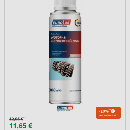
**
-10%
ONLINE RABATT
**
12,95 €
11,65 €