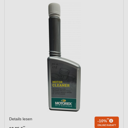
Details lesen
**
-10%
ONLINE RABATT
**