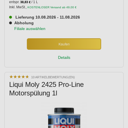
38,83 €
entspr.
/ 1 L
Inkl. MwSt.
,
KOSTENLOSER Versand ab 49,00 €
Lieferung 10.08.2026 - 11.08.2026
Abholung
Filiale auswählen
Kaufen
Details
★
★
★
★
★
★
★
★
★
★
10 ARTIKELBEWERTUNG(EN)
Liqui Moly 2425 Pro-Line
Motorspülung 1l