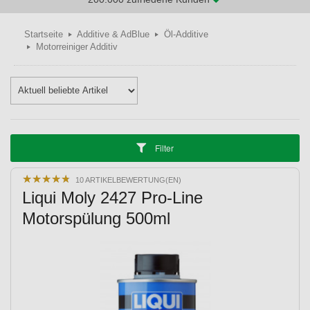
Startseite
Additive & AdBlue
Öl-Additive
Motorreiniger Additiv
Filter
★
★
★
★
★
★
★
★
★
★
10 ARTIKELBEWERTUNG(EN)
Liqui Moly 2427 Pro-Line
Motorspülung 500ml