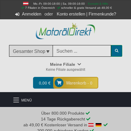
Mo.-Fr. 09:00-18:00 | Sa. 09:00-16:00
Kontakt & Hilfe
 7 Filialen in Österreich
schneller & gratis Versand ab 49,00 €
Anmelden
Konto erstellen
|
Firmenkunde?
Gesamter Shop
Meine Filiale
Keine Filiale ausgewählt
0,00 €
Warenkorb - 0
MENÜ
Über 800.000 Produkte
14 Tage Rückgaberecht
ab 49,00 € Kostenloser Versand in
200.000 zufriedene Kunden