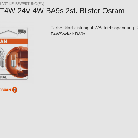
6 ARTIKELBEWERTUNG(EN)
T4W 24V 4W BA9s 2st. Blister Osram
Farbe: klarLeistung: 4 WBetriebsspannung:
T4WSockel: BA9s