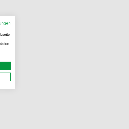
ungen
bseite
ndeten