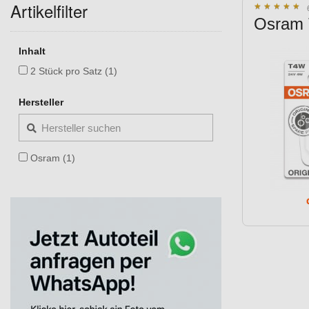
Artikelfilter
★
★
★
★
★
★
★
★
★
★
Osram 
Inhalt
2 Stück pro Satz (1)
Hersteller
Osram (1)