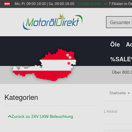
Mo.-Fr. 09:00-18:00 | Sa. 09:00-16:00
Kontakt & Hilfe
 7 Filialen in Ö
Gesamter
Öle
Ad
%SALE
Über 800.
Startseite
Kategorien
1 Artikel
Zurück zu 24V LKW Beleuchtung