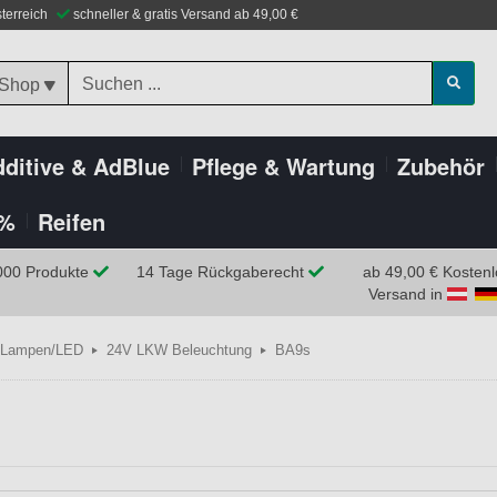
sterreich
schneller & gratis Versand ab 49,00 €
 Shop
ditive & AdBlue
Pflege & Wartung
Zubehör
%
Reifen
000 Produkte
14 Tage Rückgaberecht
ab 49,00 € Kostenl
Versand in
Lampen/LED
24V LKW Beleuchtung
BA9s