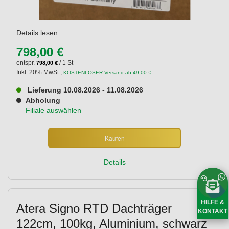
Details lesen
798,00 €
798,00 €
entspr.
/ 1 St
Inkl. 20% MwSt.
,
KOSTENLOSER Versand ab 49,00 €
Lieferung 10.08.2026 - 11.08.2026
Abholung
Filiale auswählen
Kaufen
Details
HILFE &
Atera Signo RTD Dachträger
KONTAKT
122cm, 100kg, Aluminium, schwarz