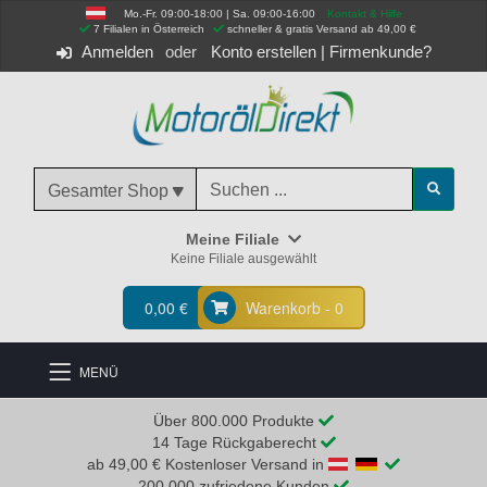
Mo.-Fr. 09:00-18:00 | Sa. 09:00-16:00
Kontakt & Hilfe
 7 Filialen in Österreich
schneller & gratis Versand ab 49,00 €
Anmelden
Konto erstellen
|
Firmenkunde?
Gesamter Shop
Meine Filiale
Keine Filiale ausgewählt
0,00 €
Warenkorb - 0
MENÜ
Über 800.000 Produkte
14 Tage Rückgaberecht
ab 49,00 € Kostenloser Versand in
200.000 zufriedene Kunden