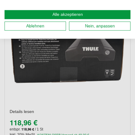
Alle akzeptieren
Ablehnen
Nein, anpassen
Details lesen
118,96 €
118,96 €
entspr.
/ 1 St
Inkl. 20% MwSt.
,
KOSTENLOSER Versand ab 49,00 €