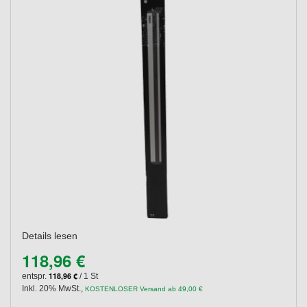
Details lesen
118,96 €
118,96 €
entspr.
/ 1 St
Inkl. 20% MwSt.
,
KOSTENLOSER Versand ab 49,00 €