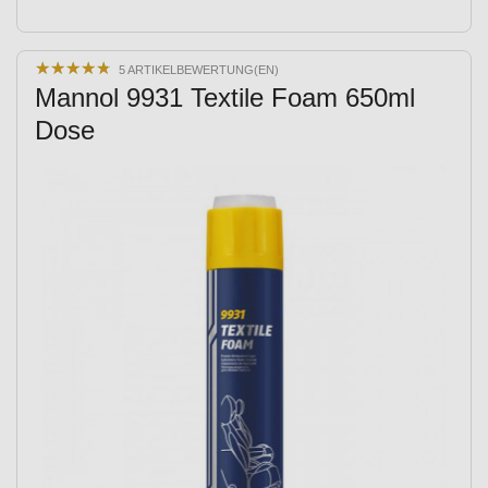
★
★
★
★
★
★
★
★
★
★
5 ARTIKELBEWERTUNG(EN)
Mannol 9931 Textile Foam 650ml
Dose