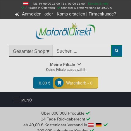
Mo.-Fr. 09:00-18:00 | Sa. 09:00-16:00
Kontakt & Hilfe
 7 Filialen in Österreich
schneller & gratis Versand ab 49,00 €
Anmelden
Konto erstellen
|
Firmenkunde?
Gesamter Shop
Meine Filiale
Keine Filiale ausgewählt
0,00 €
Warenkorb - 0
MENÜ
Über 800.000 Produkte
14 Tage Rückgaberecht
ab 49,00 € Kostenloser Versand in
200.000 zufriedene Kunden