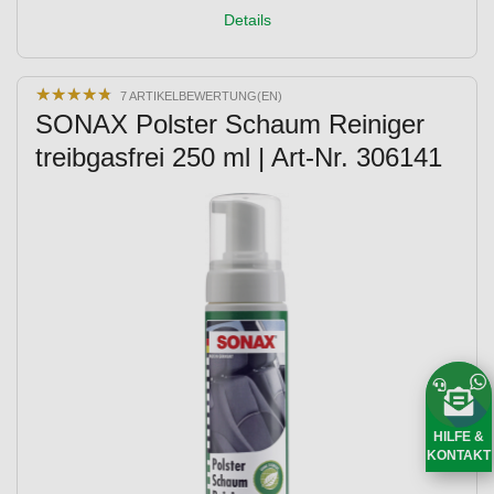
Details
★
★
★
★
★
★
★
★
★
★
7 ARTIKELBEWERTUNG(EN)
SONAX Polster Schaum Reiniger
treibgasfrei 250 ml | Art-Nr. 306141
HILFE &
KONTAKT