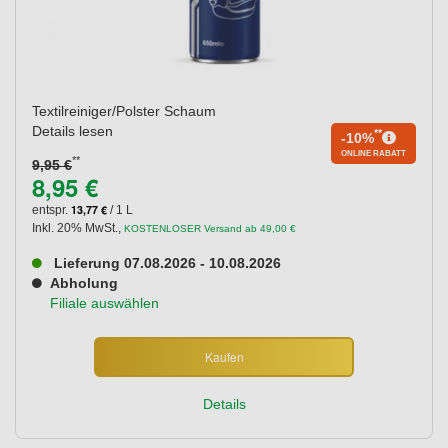
Textilreiniger/Polster Schaum
Details lesen
**
-10%
ONLINE RABATT
**
9,95 €
8,95 €
13,77 €
entspr.
/ 1 L
Inkl. 20% MwSt.
,
KOSTENLOSER Versand ab 49,00 €
Lieferung 07.08.2026 - 10.08.2026
Abholung
Filiale auswählen
Kaufen
Details