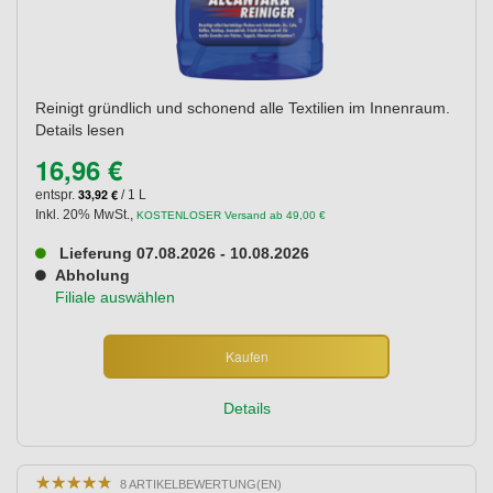
Reinigt gründlich und schonend alle Textilien im Innenraum.
Details lesen
16,96 €
33,92 €
entspr.
/ 1 L
Inkl. 20% MwSt.
,
KOSTENLOSER Versand ab 49,00 €
Lieferung 07.08.2026 - 10.08.2026
Abholung
Filiale auswählen
Kaufen
Details
★
★
★
★
★
★
★
★
★
★
8 ARTIKELBEWERTUNG(EN)