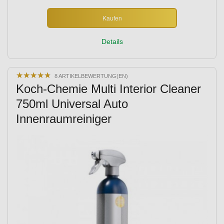
Kaufen
Details
★
★
★
★
★
★
★
★
★
★
8 ARTIKELBEWERTUNG(EN)
Koch-Chemie Multi Interior Cleaner
750ml Universal Auto
Innenraumreiniger