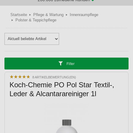
Startseite
Pflege & Wartung
Innenraumpflege
Polster & Teppichpflege
Filter
★
★
★
★
★
★
★
★
★
★
8 ARTIKELBEWERTUNG(EN)
Koch-Chemie PO Pol Star Textil-,
Leder & Alcantarareiniger 1l