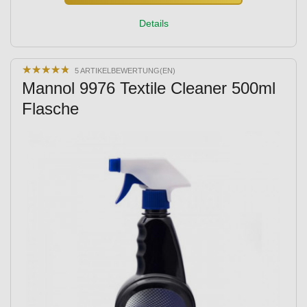
Details
★
★
★
★
★
★
★
★
★
★
5 ARTIKELBEWERTUNG(EN)
Mannol 9976 Textile Cleaner 500ml
Flasche