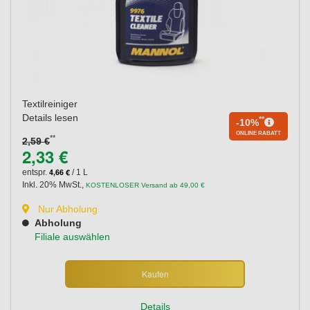
Textilreiniger
Details lesen
**
-10%
ONLINE RABATT
**
2,59 €
2,33 €
4,66 €
entspr.
/ 1 L
Inkl. 20% MwSt.
,
KOSTENLOSER Versand ab 49,00 €
Nur Abholung
Abholung
Filiale auswählen
Kaufen
Details