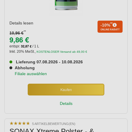
Details lesen
**
-10%
ONLINE RABATT
**
10,96 €
9,86 €
32,87 €
entspr.
/ 1 L
Inkl. 20% MwSt.
,
KOSTENLOSER Versand ab 49,00 €
Lieferung 07.08.2026 - 10.08.2026
Abholung
Filiale auswählen
Kaufen
Details
★
★
★
★
★
★
★
★
★
★
5 ARTIKELBEWERTUNG(EN)
SONAX Xtreme Polster - &