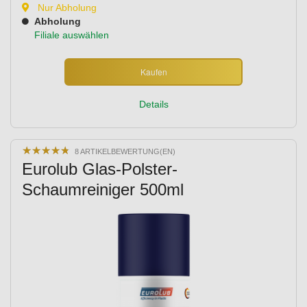
Nur Abholung
Abholung
Filiale auswählen
Kaufen
Details
★
★
★
★
★
★
★
★
★
★
8 ARTIKELBEWERTUNG(EN)
Eurolub Glas-Polster-
Schaumreiniger 500ml