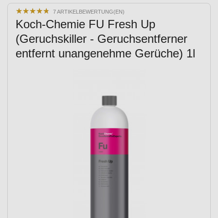
★
★
★
★
★
★
★
★
★
★
7 ARTIKELBEWERTUNG(EN)
Koch-Chemie FU Fresh Up
(Geruchskiller - Geruchsentferner
entfernt unangenehme Gerüche) 1l