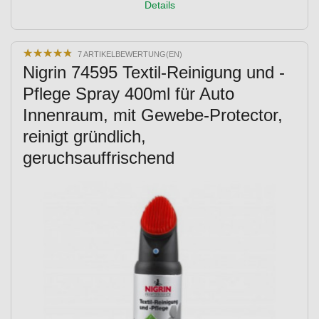
Details
★
★
★
★
★
★
★
★
★
★
7 ARTIKELBEWERTUNG(EN)
Nigrin 74595 Textil-Reinigung und -
Pflege Spray 400ml für Auto
Innenraum, mit Gewebe-Protector,
reinigt gründlich,
geruchsauffrischend