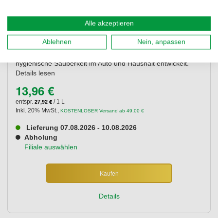
Alle akzeptieren
Ablehnen
Nein, anpassen
SONAX XTREME Auto Innen Reiniger wurde speziell für die
hygienische Sauberkeit im Auto und Haushalt entwickelt.
Details lesen
13,96 €
27,92 €
entspr.
/ 1 L
Inkl. 20% MwSt.
,
KOSTENLOSER Versand ab 49,00 €
Lieferung 07.08.2026 - 10.08.2026
Abholung
Filiale auswählen
Kaufen
Details