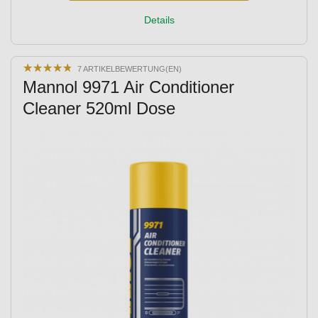
Details
★
★
★
★
★
★
★
★
★
★
7 ARTIKELBEWERTUNG(EN)
Mannol 9971 Air Conditioner
Cleaner 520ml Dose