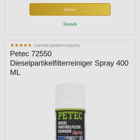
Kaufen
Details
★
★
★
★
★
★
★
★
★
★
5 ARTIKELBEWERTUNG(EN)
Petec 72550
Dieselpartikelfilterreiniger Spray 400
ML