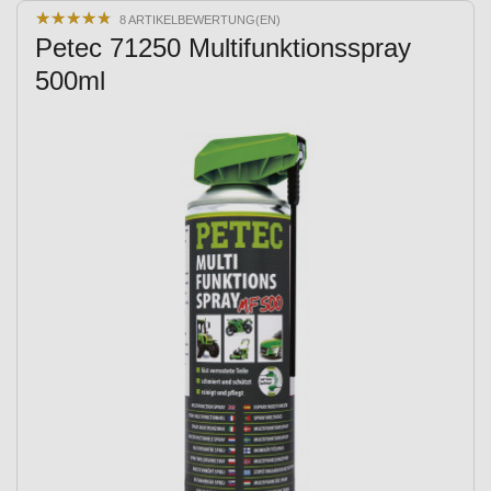
★
★
★
★
★
★
★
★
★
★
8 ARTIKELBEWERTUNG(EN)
Petec 71250 Multifunktionsspray
500ml