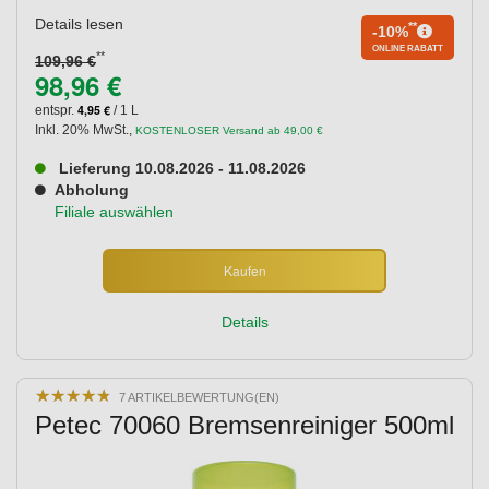
Details lesen
**
-10%
ONLINE RABATT
**
109,96 €
98,96 €
4,95 €
entspr.
/ 1 L
Inkl. 20% MwSt.
,
KOSTENLOSER Versand ab 49,00 €
Lieferung 10.08.2026 - 11.08.2026
Abholung
Filiale auswählen
Kaufen
Details
★
★
★
★
★
★
★
★
★
★
7 ARTIKELBEWERTUNG(EN)
Petec 70060 Bremsenreiniger 500ml