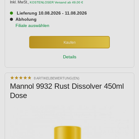
Inkl. MwSt.
,
KOSTENLOSER Versand ab 49,00 €
Lieferung 10.08.2026 - 11.08.2026
Abholung
Filiale auswählen
Kaufen
Details
★
★
★
★
★
★
★
★
★
★
8 ARTIKELBEWERTUNG(EN)
Mannol 9932 Rust Dissolver 450ml
Dose