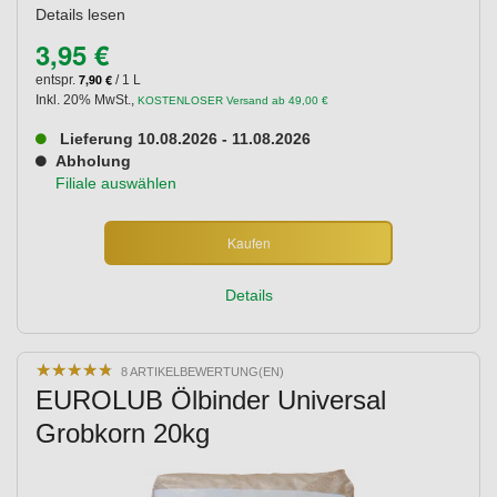
Details lesen
3,95 €
7,90 €
entspr.
/ 1 L
Inkl. 20% MwSt.
,
KOSTENLOSER Versand ab 49,00 €
Lieferung 10.08.2026 - 11.08.2026
Abholung
Filiale auswählen
Kaufen
Details
★
★
★
★
★
★
★
★
★
★
8 ARTIKELBEWERTUNG(EN)
EUROLUB Ölbinder Universal
Grobkorn 20kg