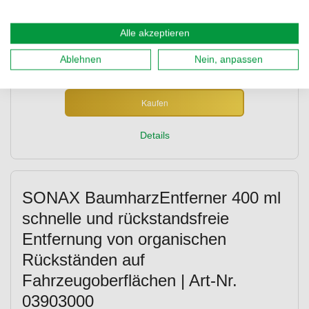
2,69 €
entspr.
/ 1 Kg
Inkl. MwSt.
,
KOSTENLOSER Versand ab 49,00 €
Alle akzeptieren
Nur Abholung
Abholung
Ablehnen
Nein, anpassen
Filiale auswählen
Kaufen
Details
SONAX BaumharzEntferner 400 ml
schnelle und rückstandsfreie
Entfernung von organischen
Rückständen auf
Fahrzeugoberflächen | Art-Nr.
03903000