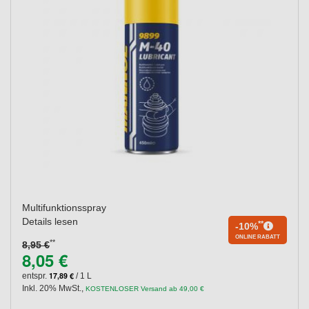
Multifunktionsspray
Details lesen
**
-10%
ONLINE RABATT
**
8,95 €
8,05 €
17,89 €
entspr.
/ 1 L
Inkl. 20% MwSt.
,
KOSTENLOSER Versand ab 49,00 €