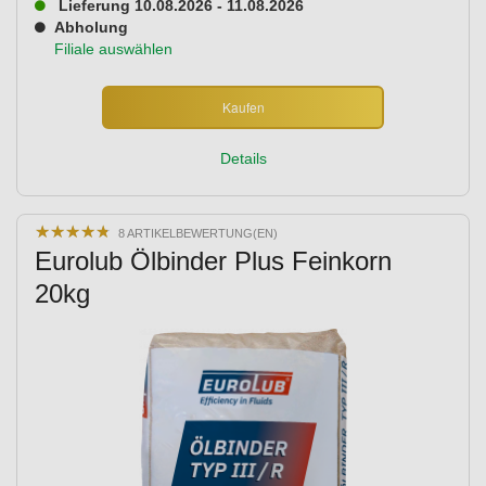
Lieferung 10.08.2026 - 11.08.2026
Abholung
Filiale auswählen
Kaufen
Details
★
★
★
★
★
★
★
★
★
★
8 ARTIKELBEWERTUNG(EN)
Eurolub Ölbinder Plus Feinkorn
20kg