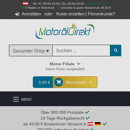
Mo.-Fr. 09:00-18:00 | Sa. 09:00-16:00
Kontakt & Hilfe
 7 Filialen in Österreich
schneller & gratis Versand ab 49,00 €
Anmelden
Konto erstellen
|
Firmenkunde?
Gesamter Shop
Meine Filiale
Keine Filiale ausgewählt
0,00 €
Warenkorb - 0
MENÜ
Über 800.000 Produkte
14 Tage Rückgaberecht
ab 49,00 € Kostenloser Versand in
200.000 zufriedene Kunden