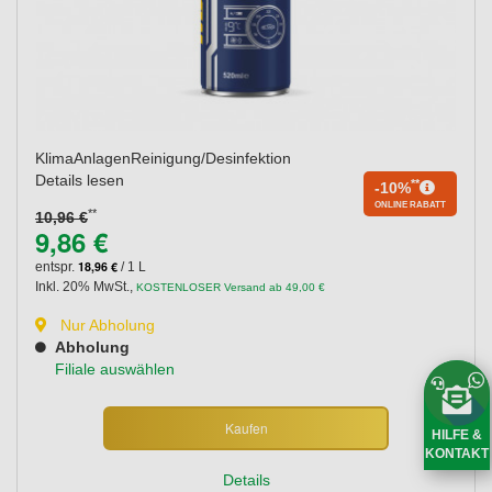
KlimaAnlagenReinigung/Desinfektion
Details lesen
**
-10%
ONLINE RABATT
**
10,96 €
9,86 €
18,96 €
entspr.
/ 1 L
Inkl. 20% MwSt.
,
KOSTENLOSER Versand ab 49,00 €
Nur Abholung
Abholung
Filiale auswählen
Kaufen
HILFE &
KONTAKT
Details