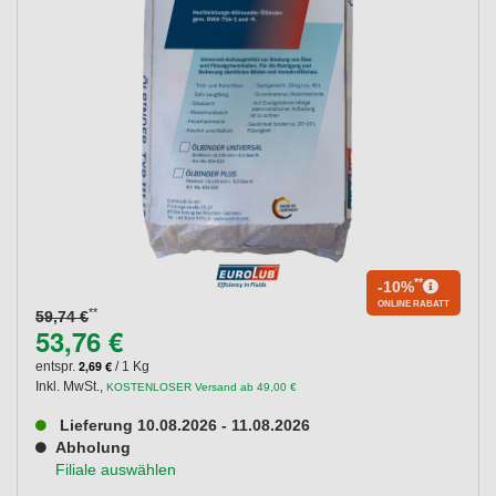
**
-10%
ONLINE RABATT
**
59,74 €
53,76 €
2,69 €
entspr.
/ 1 Kg
Inkl. MwSt.
,
KOSTENLOSER Versand ab 49,00 €
Lieferung 10.08.2026 - 11.08.2026
Abholung
Filiale auswählen