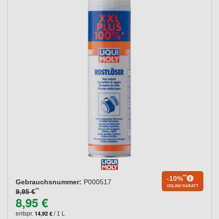
**
-10%
Gebrauchsnummer:
P000517
ONLINE RABATT
**
9,95 €
8,95 €
14,92 €
entspr.
/ 1 L