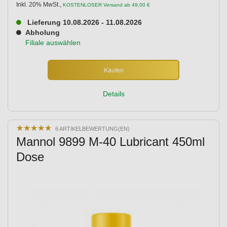
Inkl. 20% MwSt.
,
KOSTENLOSER Versand ab 49,00 €
Lieferung 10.08.2026 - 11.08.2026
Abholung
Filiale auswählen
Kaufen
Details
★
★
★
★
★
★
★
★
★
★
6 ARTIKELBEWERTUNG(EN)
Mannol 9899 M-40 Lubricant 450ml
Dose