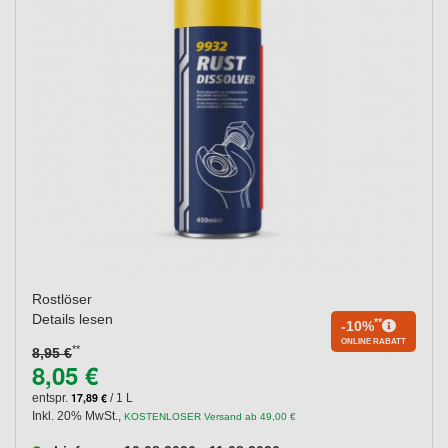
Rostlöser
Details lesen
**
-10%
ONLINE RABATT
**
8,95 €
8,05 €
17,89 €
entspr.
/ 1 L
Inkl. 20% MwSt.
,
KOSTENLOSER Versand ab 49,00 €