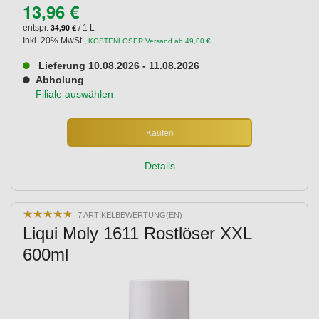
13,96 €
34,90 €
entspr.
/ 1 L
Inkl. 20% MwSt.
,
KOSTENLOSER Versand ab 49,00 €
Lieferung 10.08.2026 - 11.08.2026
Abholung
Filiale auswählen
Kaufen
Details
★
★
★
★
★
★
★
★
★
★
7 ARTIKELBEWERTUNG(EN)
Liqui Moly 1611 Rostlöser XXL
600ml