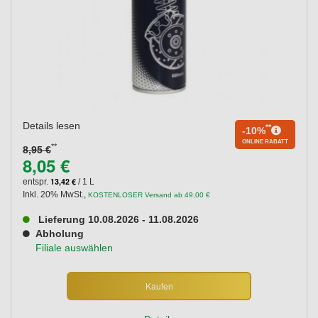
Details lesen
**
-10%
ONLINE RABATT
**
8,95 €
8,05 €
13,42 €
entspr.
/ 1 L
Inkl. 20% MwSt.
,
KOSTENLOSER Versand ab 49,00 €
Lieferung 10.08.2026 - 11.08.2026
Abholung
Filiale auswählen
Kaufen