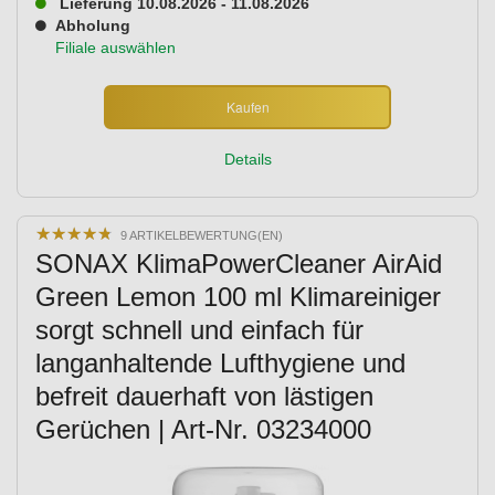
Lieferung 10.08.2026 - 11.08.2026
Abholung
Filiale auswählen
Kaufen
Details
★
★
★
★
★
★
★
★
★
★
9 ARTIKELBEWERTUNG(EN)
SONAX KlimaPowerCleaner AirAid
Green Lemon 100 ml Klimareiniger
sorgt schnell und einfach für
langanhaltende Lufthygiene und
befreit dauerhaft von lästigen
Gerüchen | Art-Nr. 03234000