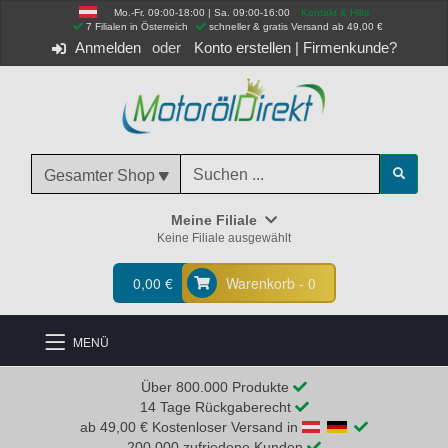
Mo.-Fr. 09:00-18:00 | Sa. 09:00-16:00
Kontakt & Hilfe
 7 Filialen in Österreich
schneller & gratis Versand ab 49,00 €
Anmelden
Konto erstellen
|
Firmenkunde?
Gesamter Shop
Meine Filiale
Keine Filiale ausgewählt
0,00 €
Warenkorb - 0
MENÜ
Über 800.000 Produkte
14 Tage Rückgaberecht
ab 49,00 € Kostenloser Versand in
200.000 zufriedene Kunden