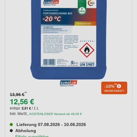
**
-10%
ONLINE RABATT
**
13,96 €
12,56 €
2,51 €
entspr.
/ 1 L
Inkl. MwSt.
,
KOSTENLOSER Versand ab 49,00 €
Lieferung 07.08.2026 - 10.08.2026
Abholung
Filiale auswählen