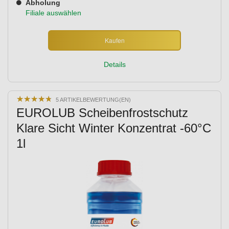
Abholung
Filiale auswählen
Kaufen
Details
★
★
★
★
★
★
★
★
★
★
5 ARTIKELBEWERTUNG(EN)
EUROLUB Scheibenfrostschutz
Klare Sicht Winter Konzentrat -60°C
1l