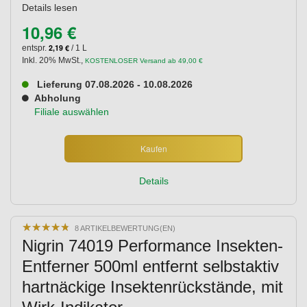
Details lesen
10,96 €
2,19 €
entspr.
/ 1 L
Inkl. 20% MwSt.
,
KOSTENLOSER Versand ab 49,00 €
Lieferung 07.08.2026 - 10.08.2026
Abholung
Filiale auswählen
Kaufen
Details
★
★
★
★
★
★
★
★
★
★
8 ARTIKELBEWERTUNG(EN)
Nigrin 74019 Performance Insekten-
Entferner 500ml entfernt selbstaktiv
hartnäckige Insektenrückstände, mit