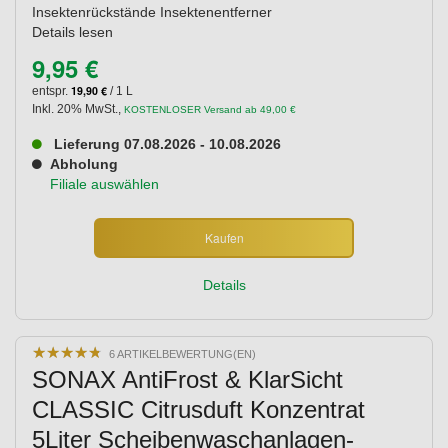
Insektenrückstände Insektenentferner
Details lesen
9,95 €
19,90 €
entspr.
/ 1 L
Inkl. 20% MwSt.
,
KOSTENLOSER Versand ab 49,00 €
Lieferung 07.08.2026 - 10.08.2026
Abholung
Filiale auswählen
Kaufen
Details
★
★
★
★
★
★
★
★
★
★
6 ARTIKELBEWERTUNG(EN)
SONAX AntiFrost & KlarSicht
CLASSIC Citrusduft Konzentrat
5Liter Scheibenwaschanlagen-