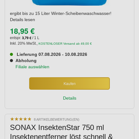
ergibt bis zu 15 Liter Winter-Scheibenwaschwasser!
Details lesen
18,95 €
3,79 €
entspr.
/ 1 L
Inkl. 20% MwSt.
,
KOSTENLOSER Versand ab 49,00 €
Lieferung 07.08.2026 - 10.08.2026
Abholung
Filiale auswählen
Kaufen
Details
★
★
★
★
★
★
★
★
★
★
8 ARTIKELBEWERTUNG(EN)
SONAX InsektenStar 750 ml
Insektenentferner löst schnell &