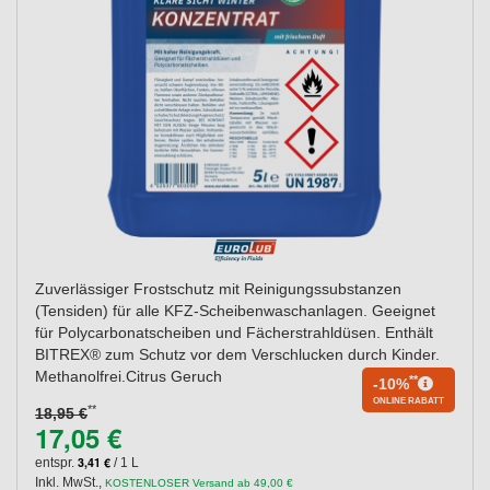
Zuverlässiger Frostschutz mit Reinigungssubstanzen
(Tensiden) für alle KFZ-Scheibenwaschanlagen. Geeignet
für Polycarbonatscheiben und Fächerstrahldüsen. Enthält
BITREX® zum Schutz vor dem Verschlucken durch Kinder.
Methanolfrei.Citrus Geruch
**
-10%
ONLINE RABATT
**
18,95 €
17,05 €
3,41 €
entspr.
/ 1 L
Inkl. MwSt.
,
KOSTENLOSER Versand ab 49,00 €