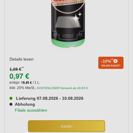
Details lesen
**
-10%
ONLINE RABATT
**
1,08 €
0,97 €
19,40 €
entspr.
/ 1 L
Inkl. 20% MwSt.
,
KOSTENLOSER Versand ab 49,00 €
Lieferung 07.08.2026 - 10.08.2026
Abholung
Filiale auswählen
Kaufen