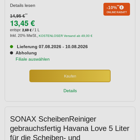
Details lesen
**
-10%
ONLINE RABATT
**
14,95 €
13,45 €
2,69 €
entspr.
/ 1 L
Inkl. 20% MwSt.
,
KOSTENLOSER Versand ab 49,00 €
Lieferung 07.08.2026 - 10.08.2026
Abholung
Filiale auswählen
Kaufen
Details
SONAX ScheibenReiniger
gebrauchsfertig Havana Love 5 Liter
für die Scheiben- und