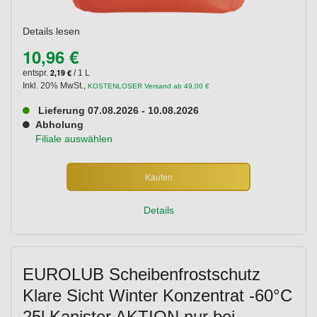
Details lesen
10,96 €
2,19 €
entspr.
/ 1 L
Inkl. 20% MwSt.
,
KOSTENLOSER Versand ab 49,00 €
Lieferung 07.08.2026 - 10.08.2026
Abholung
Filiale auswählen
Kaufen
Details
EUROLUB Scheibenfrostschutz
Klare Sicht Winter Konzentrat -60°C
25l Kanister AKTION nur bei