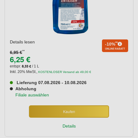
Details lesen
**
-10%
ONLINE RABATT
**
6,95 €
6,25 €
8,33 €
entspr.
/ 1 L
Inkl. 20% MwSt.
,
KOSTENLOSER Versand ab 49,00 €
Lieferung 07.08.2026 - 10.08.2026
Abholung
Filiale auswählen
Kaufen
Details