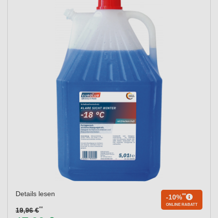
Details lesen
**
-10%
ONLINE RABATT
**
19,96 €