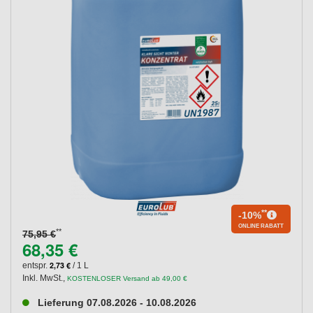
**
-10%
ONLINE RABATT
**
75,95 €
68,35 €
2,73 €
entspr.
/ 1 L
Inkl. MwSt.
,
KOSTENLOSER Versand ab 49,00 €
Lieferung 07.08.2026 - 10.08.2026