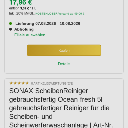
17,96 €
3,59 €
entspr.
/ 1 L
Inkl. 20% MwSt.
,
KOSTENLOSER Versand ab 49,00 €
Lieferung 07.08.2026 - 10.08.2026
Abholung
Filiale auswählen
Kaufen
Details
★
★
★
★
★
★
★
★
★
★
8 ARTIKELBEWERTUNG(EN)
SONAX ScheibenReiniger
gebrauchsfertig Ocean-fresh 5l
gebrauchsfertiger Reiniger für die
Scheiben- und
Scheinwerferwaschanlage | Art-Nr.