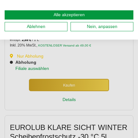
Alle akzeptieren
Details lesen
**
-10%
ONLINE RABATT
**
14,95 €
Ablehnen
Nein, anpassen
13,45 €
2,69 €
entspr.
/ 1 L
Inkl. 20% MwSt.
,
KOSTENLOSER Versand ab 49,00 €
Nur Abholung
Abholung
Filiale auswählen
Kaufen
Details
EUROLUB KLARE SICHT WINTER
Scheibenfrostschutz -30 °C 5l