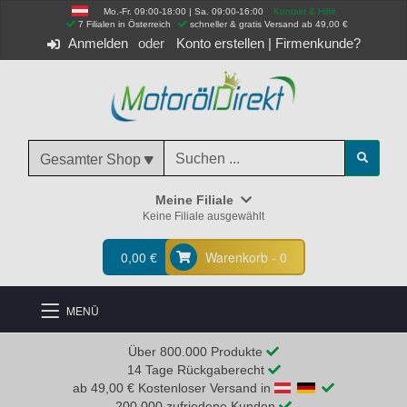
Mo.-Fr. 09:00-18:00 | Sa. 09:00-16:00
Kontakt & Hilfe
 7 Filialen in Österreich
schneller & gratis Versand ab 49,00 €
Anmelden
Konto erstellen
|
Firmenkunde?
Gesamter Shop
Meine Filiale
Keine Filiale ausgewählt
0,00 €
Warenkorb - 0
MENÜ
Über 800.000 Produkte
14 Tage Rückgaberecht
ab 49,00 € Kostenloser Versand in
200.000 zufriedene Kunden