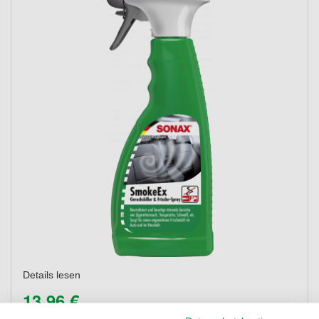
Details lesen
13,96 €
27,92 €
entspr.
/ 1 L