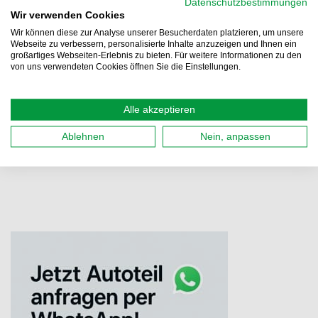
Datenschutzbestimmungen
Inkl. 20% MwSt.
,
KOSTENLOSER Versand ab 49,00 €
Wir verwenden Cookies
Wir können diese zur Analyse unserer Besucherdaten platzieren, um unsere
Lieferung 10.08.2026 - 11.08.2026
Webseite zu verbessern, personalisierte Inhalte anzuzeigen und Ihnen ein
Abholung
großartiges Webseiten-Erlebnis zu bieten. Für weitere Informationen zu den
Filiale auswählen
von uns verwendeten Cookies öffnen Sie die Einstellungen.
Kaufen
Alle akzeptieren
Details
Ablehnen
Nein, anpassen