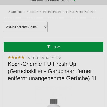
Startseite
Zubehör
Innenbereich
Tier-u. Hundezubehör
Filter
★
★
★
★
★
★
★
★
★
★
7 ARTIKELBEWERTUNG(EN)
Koch-Chemie FU Fresh Up
(Geruchskiller - Geruchsentferner
entfernt unangenehme Gerüche) 1l