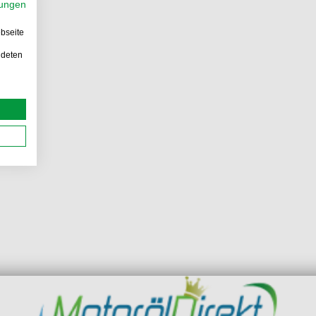
ungen
bseite
ndeten