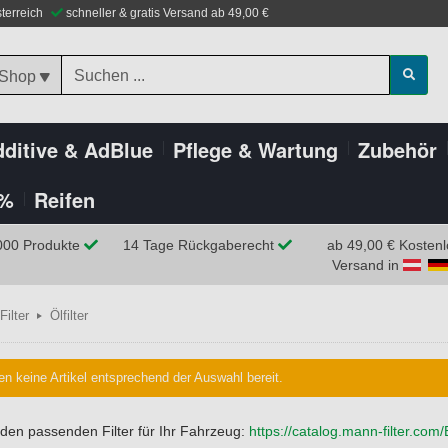
sterreich
schneller & gratis Versand ab 49,00 €
 Shop
ditive & AdBlue
Pflege & Wartung
Zubehör
%
Reifen
000 Produkte
14 Tage Rückgaberecht
ab 49,00 € Kostenl
Versand in
Filter
Ölfilter
en keine Artikel entsprechend der Auswahl bereit.
 den passenden Filter für Ihr Fahrzeug:
https://catalog.mann-filter.com