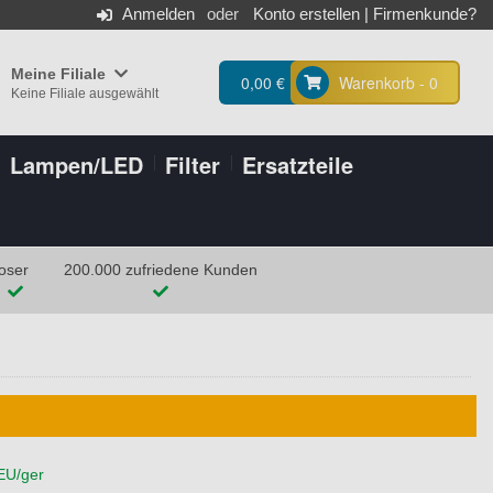
Anmelden
Konto erstellen
|
Firmenkunde?
Meine Filiale
0,00 €
Warenkorb - 0
Keine Filiale ausgewählt
Lampen/LED
Filter
Ersatzteile
oser
200.000 zufriedene Kunden
/EU/ger