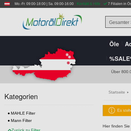
Mo.-Fr. 09:00-18:00 | Sa. 09:00-16:00
Kontakt & Hilfe
 7 Filialen in Ö
Gesamter
Öle
Ad
%SALE
Über 800.
Startseite
Kategorien
Es steh
MAHLE Filter
Mann Filter
Hier finden Sie
Zurück zu Filter