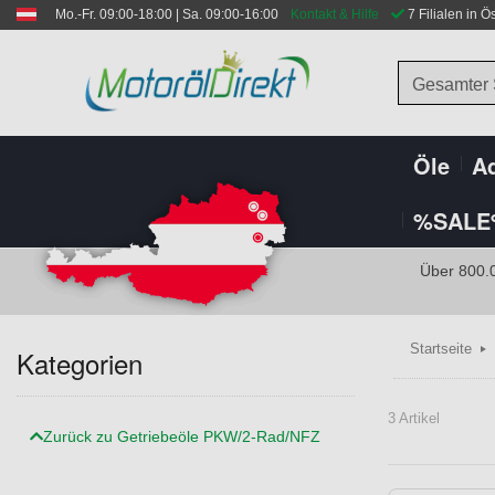
Mo.-Fr. 09:00-18:00 | Sa. 09:00-16:00
Kontakt & Hilfe
 7 Filialen in Ö
Gesamter
Öle
Ad
%SALE
Über 800.
Startseite
Kategorien
3 Artikel
Zurück zu Getriebeöle PKW/2-Rad/NFZ