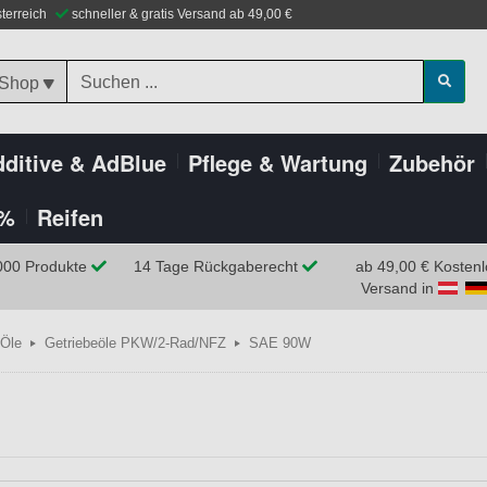
sterreich
schneller & gratis Versand ab 49,00 €
 Shop
ditive & AdBlue
Pflege & Wartung
Zubehör
%
Reifen
000 Produkte
14 Tage Rückgaberecht
ab 49,00 € Kostenl
Versand in
Öle
Getriebeöle PKW/2-Rad/NFZ
SAE 90W