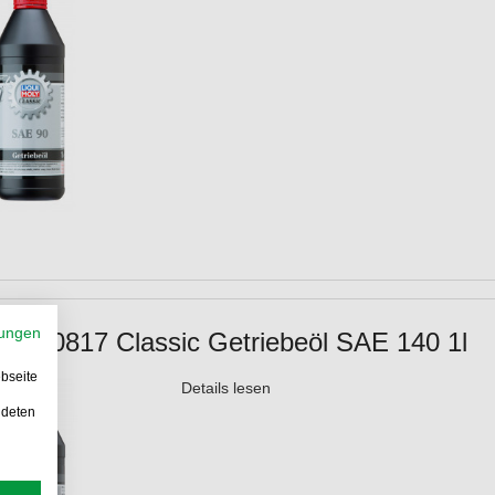
ungen
oly 20817 Classic Getriebeöl SAE 140 1l
bseite
Details lesen
ndeten