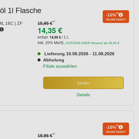
l 1l Flasche
**
-10%
ONLINE RABATT
**
ML 16C | ZF
15,95 €
14,35 €
14,35 €
entspr.
/ 1 L
Inkl. 20% MwSt.
,
KOSTENLOSER Versand ab 49,00 €
Lieferung 10.08.2026 - 11.08.2026
Abholung
Filiale auswählen
Kaufen
Details
**
-10%
ONLINE RABATT
**
19,96 €