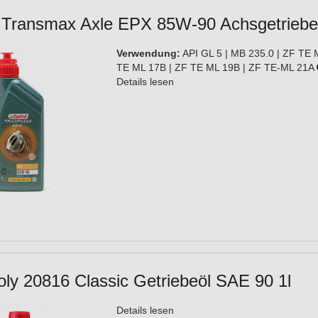
 Transmax Axle EPX 85W-90 Achsgetriebeö
Verwendung:
API GL 5 | MB 235.0 | ZF TE 
TE ML 17B | ZF TE ML 19B | ZF TE-ML 21A
Details lesen
oly 20816 Classic Getriebeöl SAE 90 1l
Details lesen