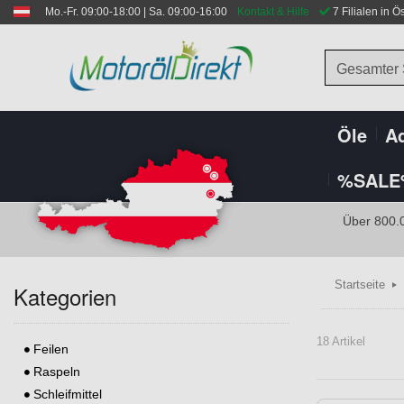
Mo.-Fr. 09:00-18:00 | Sa. 09:00-16:00
Kontakt & Hilfe
 7 Filialen in Ö
Gesamter
Öle
Ad
%SALE
Über 800.
Startseite
Kategorien
18 Artikel
Feilen
Raspeln
Schleifmittel