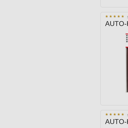
★
★
★
★
★
★
★
★
★
★
AUTO-K 
★
★
★
★
★
★
★
★
★
★
AUTO-K