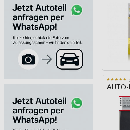
★
★
★
★
★
★
★
★
★
★
AUTO-K