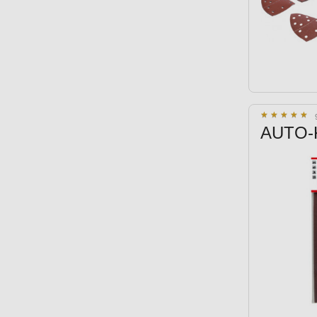
★
★
★
★
★
★
★
★
★
★
AUTO-K 