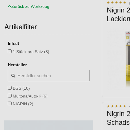
★
★
★
★
★
★
★
★
★
★
Zurück zu Werkzeug
Nigrin 
Lackie
Artikelfilter
Inhalt
1 Stück pro Satz (8)
Hersteller
BGS (10)
Multona/Auto-K (6)
NIGRIN (2)
★
★
★
★
★
★
★
★
★
★
Nigrin 
Schadst