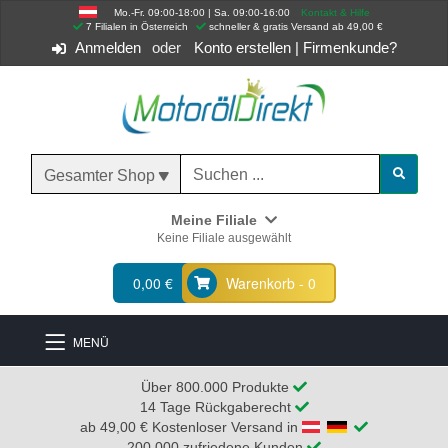
Mo.-Fr. 09:00-18:00 | Sa. 09:00-16:00
Kontakt & Hilfe
 7 Filialen in Österreich
schneller & gratis Versand ab 49,00 €
Anmelden
Konto erstellen
|
Firmenkunde?
Gesamter Shop
Meine Filiale
Keine Filiale ausgewählt
0,00 €
Warenkorb - 0
MENÜ
Über 800.000 Produkte
14 Tage Rückgaberecht
ab 49,00 € Kostenloser Versand in
200.000 zufriedene Kunden