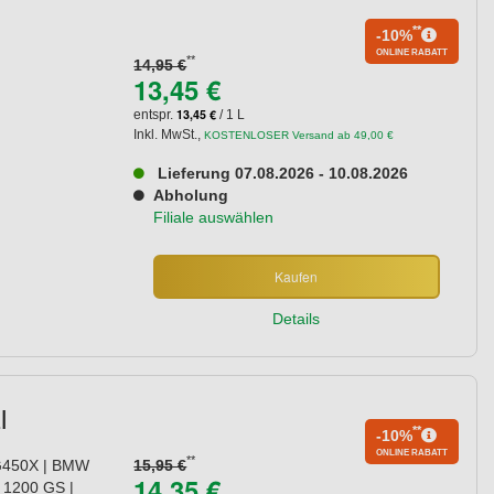
**
-10%
ONLINE RABATT
**
14,95 €
13,45 €
13,45 €
entspr.
/ 1 L
Inkl. MwSt.
,
KOSTENLOSER Versand ab 49,00 €
Lieferung 07.08.2026 - 10.08.2026
Abholung
Filiale auswählen
Kaufen
Details
l
**
-10%
ONLINE RABATT
**
 G450X | BMW
15,95 €
14,35 €
1200 GS |