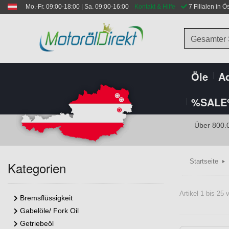
Mo.-Fr. 09:00-18:00 | Sa. 09:00-16:00
Kontakt & Hilfe
 7 Filialen in Ö
Gesamter
Öle
Ad
%SALE
Über 800.
Startseite
Kategorien
Artikel 1 bis 25
Bremsflüssigkeit
Gabelöle/ Fork Oil
Getriebeöl