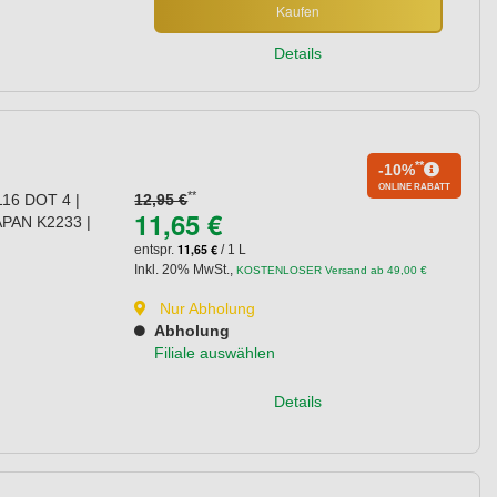
Kaufen
Details
**
-10%
ONLINE RABATT
**
16 DOT 4 |
12,95 €
11,65 €
JAPAN K2233 |
11,65 €
entspr.
/ 1 L
Inkl. 20% MwSt.
,
KOSTENLOSER Versand ab 49,00 €
Nur Abholung
Abholung
Filiale auswählen
Details