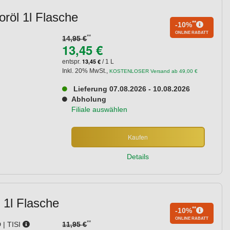
oröl 1l Flasche
**
-10%
ONLINE RABATT
**
14,95 €
13,45 €
13,45 €
entspr.
/ 1 L
Inkl. 20% MwSt.
,
KOSTENLOSER Versand ab 49,00 €
Lieferung 07.08.2026 - 10.08.2026
Abholung
Filiale auswählen
Kaufen
Details
 1l Flasche
**
-10%
ONLINE RABATT
**
 | TISI
11,95 €