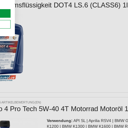
b Bremsflüssigkeit DOT4 LS.6 (CLASS6) 1l
5 ARTIKELBEWERTUNG(EN)
o 4 Pro Tech 5W-40 4T Motorrad Motoröl 1
Verwendung:
API SL | Aprilia RSV4 | BMW
K1200 | BMW K1300 | BMW K1600 | BMW R 