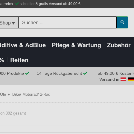
sterreich
schneller & gratis Versand ab 49,00 €
 Shop
ditive & AdBlue
Pflege & Wartung
Zubehör
%
Reifen
000 Produkte
14 Tage Rückgaberecht
ab 49,00 € Kostenl
Versand in
Öle
Bike/ Motorrad/ 2-Rad
 von 382 gesamt