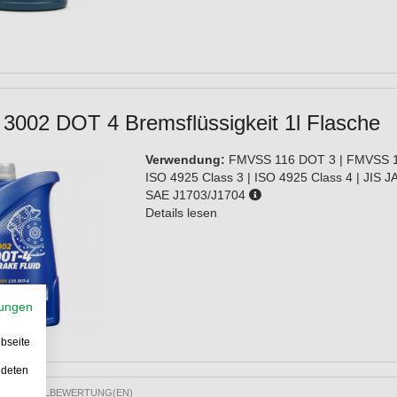
3002 DOT 4 Bremsflüssigkeit 1l Flasche
Verwendung:
FMVSS 116 DOT 3 | FMVSS 1
ISO 4925 Class 3 | ISO 4925 Class 4 | JIS 
SAE J1703/J1704
Details lesen
ungen
bseite
ndeten
10 ARTIKELBEWERTUNG(EN)