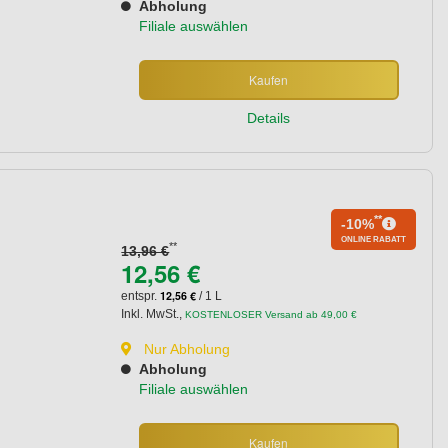
Abholung
Filiale auswählen
Kaufen
Details
**
-10%
ONLINE RABATT
**
13,96 €
12,56 €
12,56 €
entspr.
/ 1 L
Inkl. MwSt.
,
KOSTENLOSER Versand ab 49,00 €
Nur Abholung
Abholung
Filiale auswählen
Kaufen