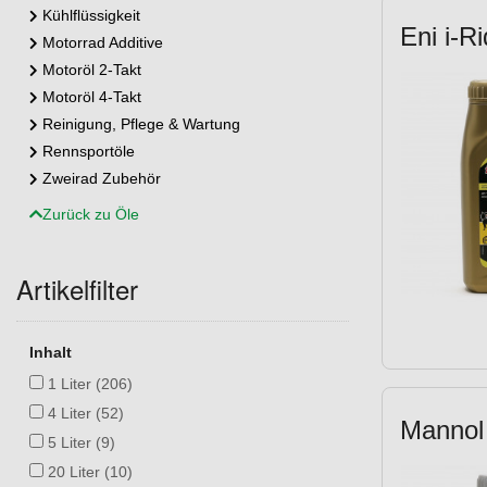
Kühlflüssigkeit
Eni i-R
Motorrad Additive
Motoröl 2-Takt
Motoröl 4-Takt
Reinigung, Pflege & Wartung
Rennsportöle
Zweirad Zubehör
Zurück zu Öle
Artikelfilter
Inhalt
1 Liter (206)
4 Liter (52)
Mannol 
5 Liter (9)
20 Liter (10)