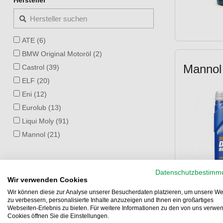
Hersteller
API MT-1 (1)
API SG (27)
API SH (22)
ATE (6)
API SJ (40)
BMW Original Motoröl (2)
API SL (59)
Mannol 
Castrol (39)
API SL/CF (1)
ELF (20)
API SM (6)
Eni (12)
API SN (44)
Eurolub (13)
API SN+ (13)
Liqui Moly (91)
API SP (4)
Mannol (21)
API TC (60)
Mobil1 (4)
API TC+ (3)
Motul (32)
ARCTIC CAT (2)
Datenschutzbestimm
AVIA (1)
ASTM USA D3306 (1)
Wir verwenden Cookies
Ballistol (6)
ASTM USA D4656 (1)
Wir können diese zur Analyse unserer Besucherdaten platzieren, um unsere We
zu verbessern, personalisierte Inhalte anzuzeigen und Ihnen ein großartiges
DYNAMAX (5)
Aprilia (4)
Webseiten-Erlebnis zu bieten. Für weitere Informationen zu den von uns verwe
Dr.Wack (17)
Cookies öffnen Sie die Einstellungen.
Aprilia RSV4 (1)
★
★
★
★
★
★
★
★
★
★