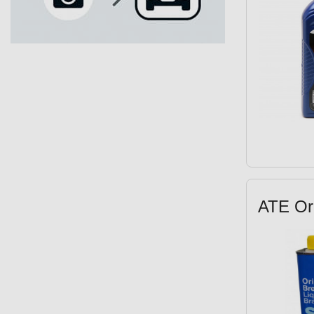
Endorsed by Ducati (2)
FMVSS 116 DOT 3 (1)
FMVSS 116 DOT 4 (1)
Gilera (2)
Global GD (3)
HMEOC (1)
HP 4 (1)
Honda (8)
Husaberg (1)
Husqvarna (3)
Husqvarna 272 (3)
ATE Ori
ISO 4925 (2)
ISO 4925 Class 3 (1)
ISO 4925 Class 4 (4)
ISO 4925 Class 5.1 (2)
ISO EGD (1)
ISO L-EGB (2)