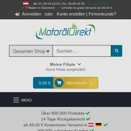
Mo.-Fr. 09:00-18:00 | Sa. 09:00-16:00
Kontakt & Hilfe
 7 Filialen in Österreich
schneller & gratis Versand ab 49,00 €
Anmelden
Konto erstellen
|
Firmenkunde?
Gesamter Shop
Meine Filiale
Keine Filiale ausgewählt
0,00 €
Warenkorb - 0
MENÜ
Über 800.000 Produkte
14 Tage Rückgaberecht
ab 49,00 € Kostenloser Versand in
200.000 zufriedene Kunden