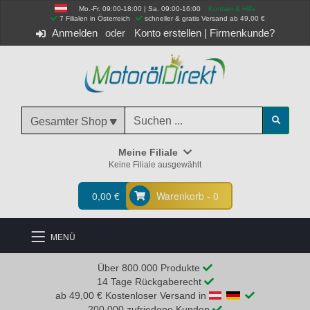
Mo.-Fr. 09:00-18:00 | Sa. 09:00-16:00
Kontakt & Hilfe
 7 Filialen in Österreich
schneller & gratis Versand ab 49,00 €
Anmelden
Konto erstellen
|
Firmenkunde?
Gesamter Shop
Meine Filiale
Keine Filiale ausgewählt
0,00 €
Warenkorb - 0
MENÜ
Über 800.000 Produkte
14 Tage Rückgaberecht
ab 49,00 € Kostenloser Versand in
200.000 zufriedene Kunden