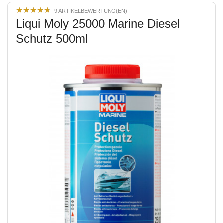
★
★
★
★
★
★
★
★
★
★
9 ARTIKELBEWERTUNG(EN)
Liqui Moly 25000 Marine Diesel
Schutz 500ml