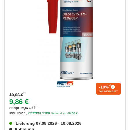
**
-10%
ONLINE RABATT
**
10,96 €
9,86 €
32,87 €
entspr.
/ 1 L
Inkl. MwSt.
,
KOSTENLOSER Versand ab 49,00 €
Lieferung 07.08.2026 - 10.08.2026
Abholung