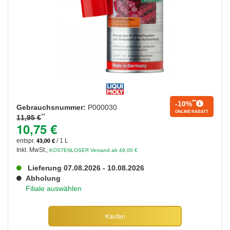
**
-10%
Gebrauchsnummer:
P000030
ONLINE RABATT
**
11,95 €
10,75 €
43,00 €
entspr.
/ 1 L
Inkl. MwSt.
,
KOSTENLOSER Versand ab 49,00 €
Lieferung 07.08.2026 - 10.08.2026
Abholung
Filiale auswählen
Kaufen