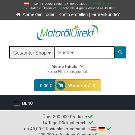
Mo.-Fr. 09:00-18:00 | Sa. 09:00-16:00
Kontakt & Hilfe
 7 Filialen in Österreich
schneller & gratis Versand ab 49,00 €
Anmelden
Konto erstellen
|
Firmenkunde?
Gesamter Shop
Meine Filiale
Keine Filiale ausgewählt
0,00 €
Warenkorb - 0
MENÜ
Über 800.000 Produkte
14 Tage Rückgaberecht
ab 49,00 € Kostenloser Versand in
200.000 zufriedene Kunden