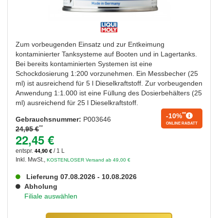
Zum vorbeugenden Einsatz und zur Entkeimung
kontaminierter Tanksysteme auf Booten und in Lagertanks.
Bei bereits kontaminierten Systemen ist eine
Schockdosierung 1:200 vorzunehmen. Ein Messbecher (25
ml) ist ausreichend für 5 l Dieselkraftstoff. Zur vorbeugenden
Anwendung 1:1.000 ist eine Füllung des Dosierbehälters (25
ml) ausreichend für 25 l Dieselkraftstoff.
**
-10%
Gebrauchsnummer:
P003646
ONLINE RABATT
**
24,95 €
22,45 €
44,90 €
entspr.
/ 1 L
Inkl. MwSt.
,
KOSTENLOSER Versand ab 49,00 €
Lieferung 07.08.2026 - 10.08.2026
Abholung
Filiale auswählen