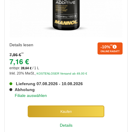
Details lesen
**
-10%
ONLINE RABATT
**
7,96 €
7,16 €
28,64 €
entspr.
/ 1 L
Inkl. 20% MwSt.
,
KOSTENLOSER Versand ab 49,00 €
Lieferung 07.08.2026 - 10.08.2026
Abholung
Filiale auswählen
Kaufen
Details