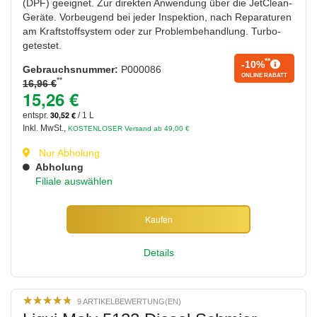
(DPF) geeignet. Zur direkten Anwendung über die JetClean-
Geräte. Vorbeugend bei jeder Inspektion, nach Reparaturen
am Kraftstoffsystem oder zur Problembehandlung. Turbo-
getestet.
**
-10%
Gebrauchsnummer:
P000086
ONLINE RABATT
**
16,96 €
15,26 €
30,52 €
entspr.
/ 1 L
Inkl. MwSt.
,
KOSTENLOSER Versand ab 49,00 €
Nur Abholung
Abholung
Filiale auswählen
Kaufen
Details
★
★
★
★
★
★
★
★
★
★
9 ARTIKELBEWERTUNG(EN)