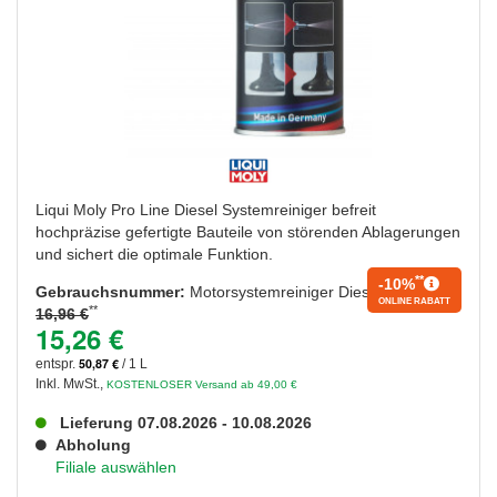
Liqui Moly Pro Line Diesel Systemreiniger befreit
hochpräzise gefertigte Bauteile von störenden Ablagerungen
und sichert die optimale Funktion.
**
-10%
Gebrauchsnummer:
Motorsystemreiniger Diesel,P000193
ONLINE RABATT
**
16,96 €
15,26 €
50,87 €
entspr.
/ 1 L
Inkl. MwSt.
,
KOSTENLOSER Versand ab 49,00 €
Lieferung 07.08.2026 - 10.08.2026
Abholung
Filiale auswählen