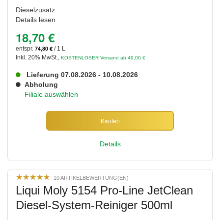
Dieselzusatz
Details lesen
18,70 €
74,80 €
entspr.
/ 1 L
Inkl. 20% MwSt.
,
KOSTENLOSER Versand ab 49,00 €
Lieferung 07.08.2026 - 10.08.2026
Abholung
Filiale auswählen
Kaufen
Details
★
★
★
★
★
★
★
★
★
★
10 ARTIKELBEWERTUNG(EN)
Liqui Moly 5154 Pro-Line JetClean
Diesel-System-Reiniger 500ml