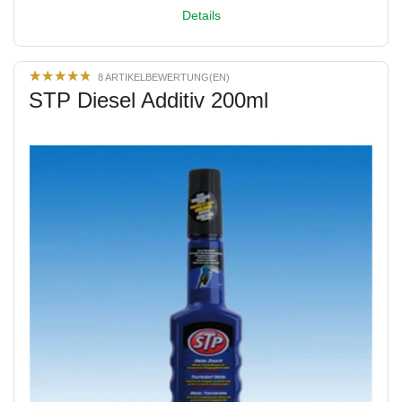
Details
★
★
★
★
★
★
★
★
★
★
8 ARTIKELBEWERTUNG(EN)
STP Diesel Additiv 200ml