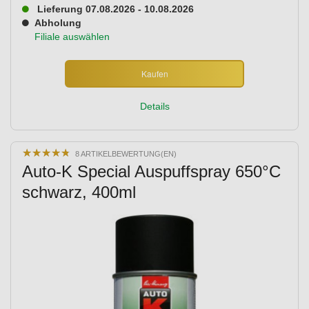
Lieferung 07.08.2026 - 10.08.2026
Abholung
Filiale auswählen
Kaufen
Details
★
★
★
★
★
★
★
★
★
★
8 ARTIKELBEWERTUNG(EN)
Auto-K Special Auspuffspray 650°C
schwarz, 400ml