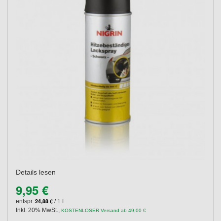
Details lesen
9,95 €
24,88 €
entspr.
/ 1 L
Inkl. 20% MwSt.
,
KOSTENLOSER Versand ab 49,00 €