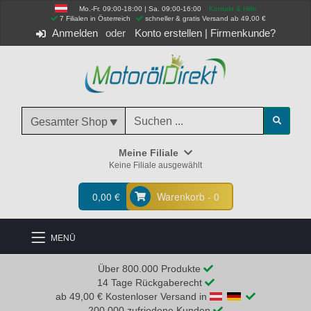
Mo.-Fr. 09:00-18:00 | Sa. 09:00-16:00
Kontakt & Hilfe
 7 Filialen in Österreich
schneller & gratis Versand ab 49,00 €
Anmelden
Konto erstellen
|
Firmenkunde?
Gesamter Shop
Meine Filiale
Keine Filiale ausgewählt
0,00 €
Warenkorb - 0
MENÜ
Über 800.000 Produkte
14 Tage Rückgaberecht
ab 49,00 € Kostenloser Versand in
200.000 zufriedene Kunden