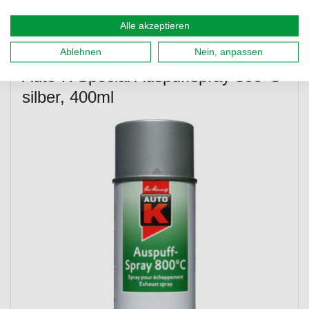
Details
Alle akzeptieren
Ablehnen
Nein, anpassen
★
★
★
★
★
★
★
★
★
★
8 ARTIKELBEWERTUNG(EN)
Auto-K Special Auspuffspray 800°C
silber, 400ml