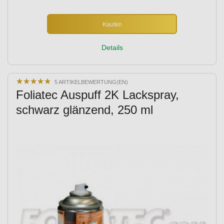
Kaufen
Details
★
★
★
★
★
★
★
★
★
★
5 ARTIKELBEWERTUNG(EN)
Foliatec Auspuff 2K Lackspray,
schwarz glänzend, 250 ml