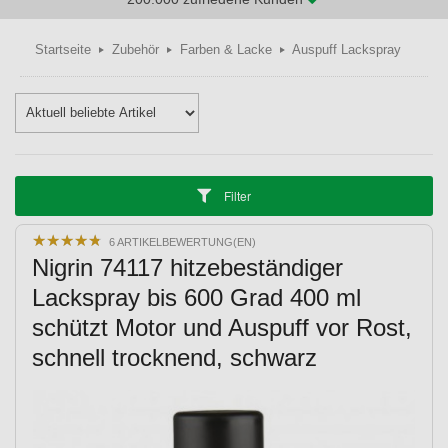
Startseite
Zubehör
Farben & Lacke
Auspuff Lackspray
Filter
★
★
★
★
★
★
★
★
★
★
6 ARTIKELBEWERTUNG(EN)
Nigrin 74117 hitzebeständiger
Lackspray bis 600 Grad 400 ml
schützt Motor und Auspuff vor Rost,
schnell trocknend, schwarz