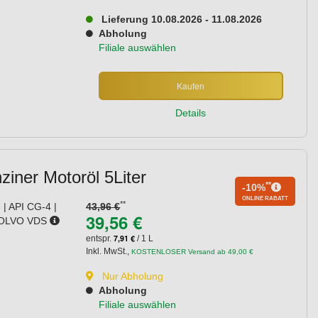
Lieferung 10.08.2026 - 11.08.2026
Abholung
Filiale auswählen
Kaufen
Details
iner Motoröl 5Liter
**
-10%
ONLINE RABATT
**
| API CG-4 |
43,96 €
39,56 €
 VOLVO VDS
7,91 €
entspr.
/ 1 L
Inkl. MwSt.
,
KOSTENLOSER Versand ab 49,00 €
Nur Abholung
Abholung
Filiale auswählen