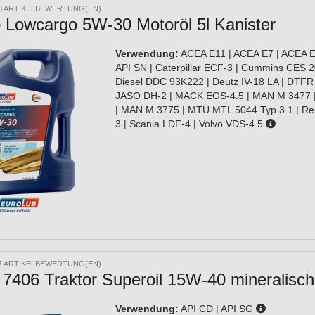
8 ARTIKELBEWERTUNG(EN)
 Lowcargo 5W-30 Motoröl 5l Kanister
Verwendung:
ACEA E11 | ACEA E7 | ACEA E8
API SN | Caterpillar ECF-3 | Cummins CES 20
Diesel DDC 93K222 | Deutz IV-18 LA | DTFR
JASO DH-2 | MACK EOS-4.5 | MAN M 3477 
| MAN M 3775 | MTU MTL 5044 Typ 3.1 | Re
3 | Scania LDF-4 | Volvo VDS-4.5
7 ARTIKELBEWERTUNG(EN)
7406 Traktor Superoil 15W-40 mineralische
Verwendung:
API CD | API SG