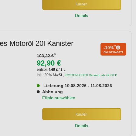
Kaufen
Details
s Motoröl 20l Kanister
**
-10%
ONLINE RABATT
**
103,22 €
92,90 €
4,65 €
entspr.
/ 1 L
Inkl. 20% MwSt.
,
KOSTENLOSER Versand ab 49,00 €
Lieferung 10.08.2026 - 11.08.2026
Abholung
Filiale auswählen
Kaufen
Details