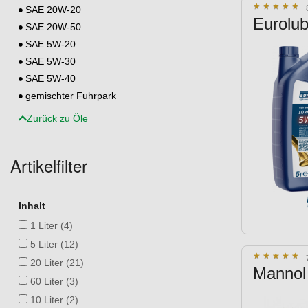
★
★
★
★
★
★
★
★
★
★
SAE 20W-20
Eurolub
SAE 20W-50
SAE 5W-20
SAE 5W-30
SAE 5W-40
gemischter Fuhrpark
Zurück zu Öle
Artikelfilter
Inhalt
1 Liter (4)
5 Liter (12)
★
★
★
★
★
★
★
★
★
★
20 Liter (21)
Mannol 
60 Liter (3)
10 Liter (2)