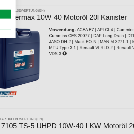
10 ARTIKELBEWERTUNG(EN)
b Supermax 10W-40 Motoröl 20l Kanister
Verwendung:
ACEA E7 | API CI-4 | Cummin
Cummins CES 20077 | DAF Long Drain | DT
JASO DH-2 | Mack EO-N | MAN M 3271-1 | 
MTU Type 3.1 | Renault VI RLD-2 | Renault V
VDS-3
9 ARTIKELBEWERTUNG(EN)
 7105 TS-5 UHPD 10W-40 LKW Motoröl 20l