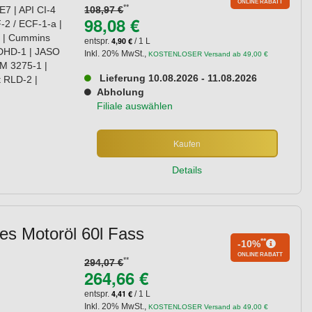
ONLINE RABATT
**
7 | API CI-4
108,97 €
98,08 €
-2 / ECF-1-a |
 | Cummins
4,90 €
entspr.
/ 1 L
 DHD-1 | JASO
Inkl. 20% MwSt.
,
KOSTENLOSER Versand ab 49,00 €
M 3275-1 |
Lieferung 10.08.2026 - 11.08.2026
 RLD-2 |
Abholung
Filiale auswählen
Kaufen
Details
es Motoröl 60l Fass
**
-10%
ONLINE RABATT
**
294,07 €
264,66 €
4,41 €
entspr.
/ 1 L
Inkl. 20% MwSt.
,
KOSTENLOSER Versand ab 49,00 €