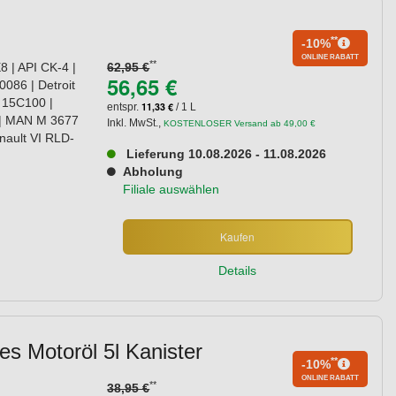
**
-10%
ONLINE RABATT
**
 | API CK-4 |
62,95 €
56,65 €
086 | Detroit
 15C100 |
11,33 €
entspr.
/ 1 L
| MAN M 3677
Inkl. MwSt.
,
KOSTENLOSER Versand ab 49,00 €
nault VI RLD-
Lieferung 10.08.2026 - 11.08.2026
Abholung
Filiale auswählen
Kaufen
Details
s Motoröl 5l Kanister
**
-10%
ONLINE RABATT
**
38,95 €