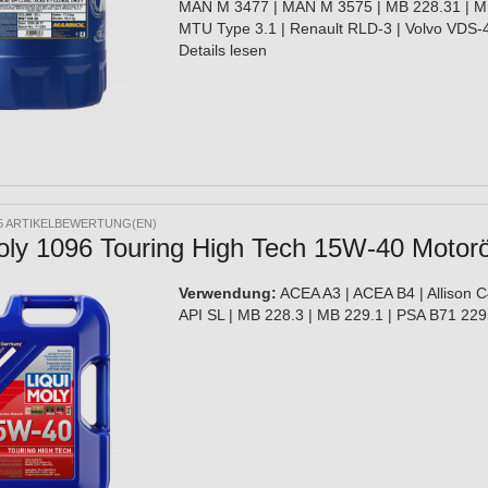
MAN M 3477 | MAN M 3575 | MB 228.31 | MB
MTU Type 3.1 | Renault RLD-3 | Volvo VDS-
Details lesen
5 ARTIKELBEWERTUNG(EN)
oly 1096 Touring High Tech 15W-40 Motorö
Verwendung:
ACEA A3 | ACEA B4 | Allison C
API SL | MB 228.3 | MB 229.1 | PSA B71 22