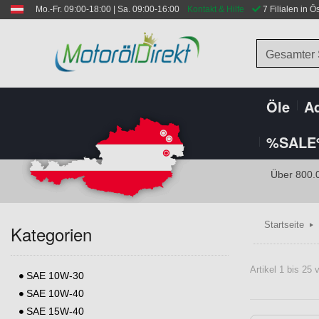
Mo.-Fr. 09:00-18:00 | Sa. 09:00-16:00
Kontakt & Hilfe
 7 Filialen in Ö
Gesamter
Öle
Ad
%SALE
Über 800.
Startseite
Kategorien
Artikel 1 bis 25
SAE 10W-30
SAE 10W-40
SAE 15W-40