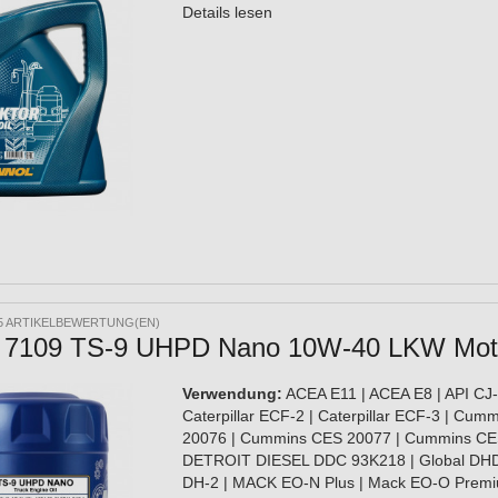
Details lesen
5 ARTIKELBEWERTUNG(EN)
 7109 TS-9 UHPD Nano 10W-40 LKW Motor
Verwendung:
ACEA E11 | ACEA E8 | API CJ-
Caterpillar ECF-2 | Caterpillar ECF-3 | Cum
20076 | Cummins CES 20077 | Cummins CE
DETROIT DIESEL DDC 93K218 | Global DHD
DH-2 | MACK EO-N Plus | Mack EO-O Premiu