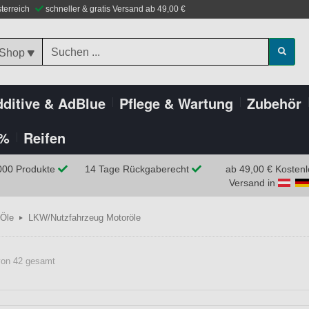
sterreich
schneller & gratis Versand ab 49,00 €
 Shop
ditive & AdBlue
Pflege & Wartung
Zubehör
%
Reifen
000 Produkte
14 Tage Rückgaberecht
ab 49,00 € Kostenl
Versand in
Öle
LKW/Nutzfahrzeug Motoröle
 von 42 gesamt