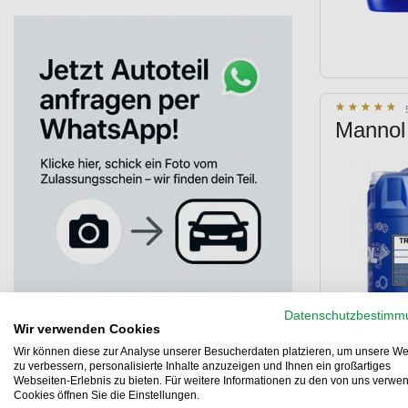
API CH-4/SL (5)
API CI-4 (8)
API CI-4 Plus (3)
API CI-4/CH-4/SL (3)
★
★
★
★
★
★
★
★
★
★
API CJ-4 (1)
Mannol 
API CJ-4/SN (1)
API CK-4 (5)
API SG (4)
API SJ (5)
API SL (8)
API SN (4)
Allison C-4 (1)
Allison C4 (4)
Datenschutzbestimm
Wir verwenden Cookies
CATERPILLAR ECF-2 / ECF-1-a (2)
Wir können diese zur Analyse unserer Besucherdaten platzieren, um unsere We
Caterpillar ECF 1a (2)
zu verbessern, personalisierte Inhalte anzuzeigen und Ihnen ein großartiges
Webseiten-Erlebnis zu bieten. Für weitere Informationen zu den von uns verwe
Caterpillar ECF-2 (3)
Cookies öffnen Sie die Einstellungen.