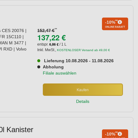
**
-10%
ONLINE RABATT
**
s CES 20076 |
152,47 €
137,22 €
FR 15C110 |
MAN M 3477 |
6,86 €
entspr.
/ 1 L
I RXD | Volvo
Inkl. MwSt.
,
KOSTENLOSER Versand ab 49,00 €
Lieferung 10.08.2026 - 11.08.2026
Abholung
Filiale auswählen
Kaufen
Details
 Kanister
**
-10%