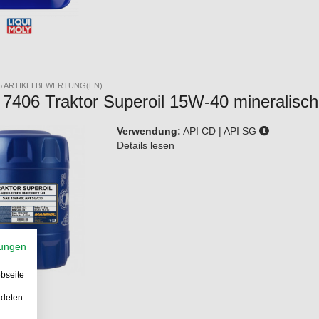
5 ARTIKELBEWERTUNG(EN)
7406 Traktor Superoil 15W-40 mineralische
Verwendung:
API CD | API SG
Details lesen
ungen
bseite
ndeten