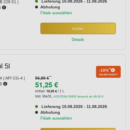
Lieferung 10.08.2026 - 11.08.2026
 228.51 |
Abholung
4
Filiale auswählen
Kaufen
Details
l 5l
**
-10%
ONLINE RABATT
**
4 | API CG-4 |
56,95 €
51,25 €
95
10,25 €
entspr.
/ 1 L
Inkl. MwSt.
,
KOSTENLOSER Versand ab 49,00 €
Lieferung 10.08.2026 - 11.08.2026
Abholung
Filiale auswählen