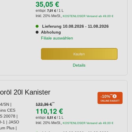
35,05 €
7,01 €
entspr.
/ 1 L
Inkl. 20% MwSt.
,
KOSTENLOSER Versand ab 49,00 €
Lieferung 10.08.2026 - 11.08.2026
Abholung
Filiale auswählen
Kaufen
Details
öl 20l Kanister
**
-10%
ONLINE RABATT
**
4/SN |
122,36 €
110,12 €
mins CES
S 20078 |
5,51 €
entspr.
/ 1 L
-1 | JASO
Inkl. 20% MwSt.
,
KOSTENLOSER Versand ab 49,00 €
m Plus |