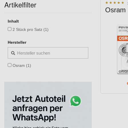
Artikelfilter
★
★
★
★
★
★
★
★
★
★
Osram 
Inhalt
2 Stück pro Satz (1)
Hersteller
Osram (1)