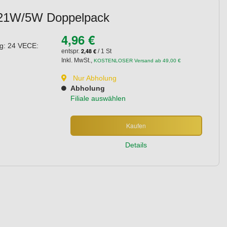
 21W/5W Doppelpack
4,96 €
ng: 24 VECE:
2,48 €
entspr.
/ 1 St
Inkl. MwSt.
,
KOSTENLOSER Versand ab 49,00 €
Nur Abholung
Abholung
Filiale auswählen
Kaufen
Details