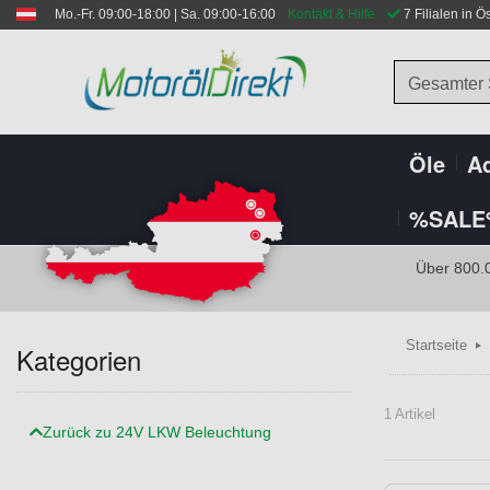
Mo.-Fr. 09:00-18:00 | Sa. 09:00-16:00
Kontakt & Hilfe
 7 Filialen in Ö
Gesamter
Öle
Ad
%SALE
Über 800.
Startseite
Kategorien
1 Artikel
Zurück zu 24V LKW Beleuchtung