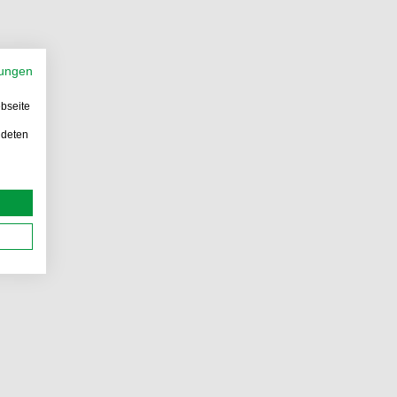
ungen
bseite
ndeten