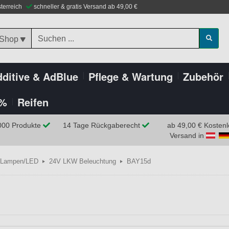
sterreich
schneller & gratis Versand ab 49,00 €
 Shop
ditive & AdBlue
Pflege & Wartung
Zubehör
%
Reifen
000 Produkte
14 Tage Rückgaberecht
ab 49,00 € Kostenl
Versand in
Lampen/LED
24V LKW Beleuchtung
BAY15d