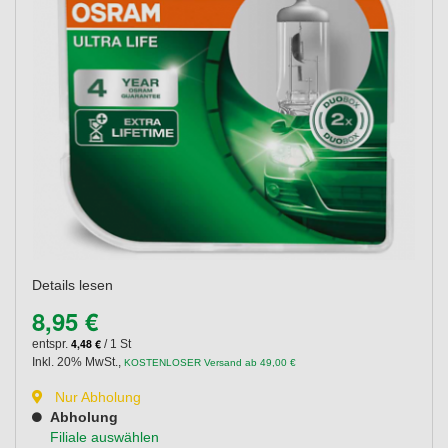
Details lesen
8,95 €
4,48 €
entspr.
/ 1 St
Inkl. 20% MwSt.
,
KOSTENLOSER Versand ab 49,00 €
Nur Abholung
Abholung
Filiale auswählen