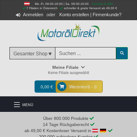
Mo.-Fr. 09:00-18:00 | Sa. 09:00-16:00
Kontakt & Hilfe
 7 Filialen in Österreich
schneller & gratis Versand ab 49,00 €
Anmelden
Konto erstellen
|
Firmenkunde?
Gesamter Shop
Meine Filiale
Keine Filiale ausgewählt
0,00 €
Warenkorb - 0
MENÜ
Über 800.000 Produkte
14 Tage Rückgaberecht
ab 49,00 € Kostenloser Versand in
200.000 zufriedene Kunden