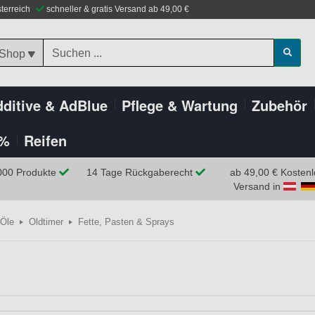
sterreich
schneller & gratis Versand ab 49,00 €
 Shop
ditive & AdBlue
Pflege & Wartung
Zubehör
%
Reifen
000 Produkte
14 Tage Rückgaberecht
ab 49,00 € Kostenl
Versand in
Öle
Oldtimer
Fette, Pasten & Sprays