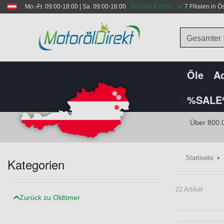
Mo.-Fr. 09:00-18:00 | Sa. 09:00-16:00
Kontakt & Hilfe
 7 Filialen in Ö
Gesamter
Öle
Ad
%SALE
Über 800.
Startseite
Kategorien
22 Artikel
Zurück zu Oldtimer