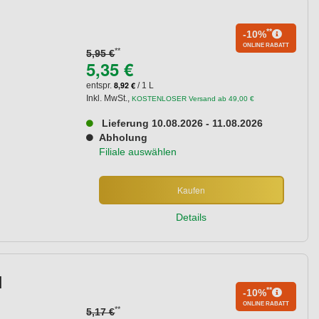
**
-10%
ONLINE RABATT
**
5,95 €
5,35 €
8,92 €
entspr.
/ 1 L
Inkl. MwSt.
,
KOSTENLOSER Versand ab 49,00 €
Lieferung 10.08.2026 - 11.08.2026
Abholung
Filiale auswählen
Kaufen
Details
l
**
-10%
ONLINE RABATT
**
5,17 €