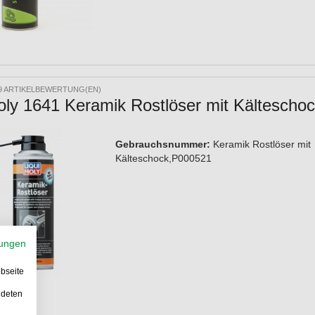
9 ARTIKELBEWERTUNG(EN)
oly 1641 Keramik Rostlöser mit Kältescho
Gebrauchsnummer:
Keramik Rostlöser mit
Kälteschock,P000521
ungen
bseite
ndeten