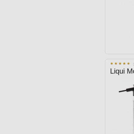
★
★
★
★
★
★
★
★
★
★
Liqui M