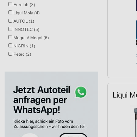
Eurolub (3)
Liqui Moly (4)
AUTOL (1)
INNOTEC (5)
Meguin/ Megol (6)
NIGRIN (1)
Petec (2)
Liqui M