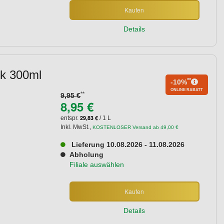
Kaufen
Details
ck 300ml
**
-10%
ONLINE RABATT
**
9,95 €
8,95 €
29,83 €
entspr.
/ 1 L
Inkl. MwSt.
,
KOSTENLOSER Versand ab 49,00 €
Lieferung 10.08.2026 - 11.08.2026
Abholung
Filiale auswählen
Kaufen
Details