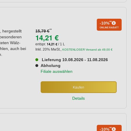
**
-10%
ONLINE RABATT
**
 hergestellt
15,79 €
14,21 €
 besonderen
teten Wälz-
14,21 €
entspr.
/ 1 L
hlen, auch bei
Inkl. 20% MwSt.
,
KOSTENLOSER Versand ab 49,00 €
n.
Lieferung 10.08.2026 - 11.08.2026
Abholung
Filiale auswählen
Kaufen
Details
**
-10%