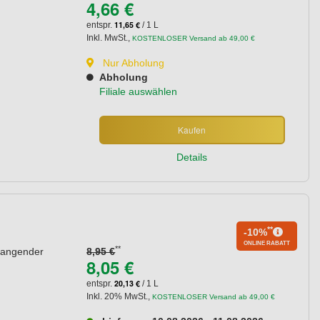
4,66 €
11,65 €
entspr.
/ 1 L
Inkl. MwSt.
,
KOSTENLOSER Versand ab 49,00 €
Nur Abholung
Abholung
Filiale auswählen
Kaufen
Details
**
-10%
ONLINE RABATT
**
rrangender
8,95 €
8,05 €
20,13 €
entspr.
/ 1 L
Inkl. 20% MwSt.
,
KOSTENLOSER Versand ab 49,00 €