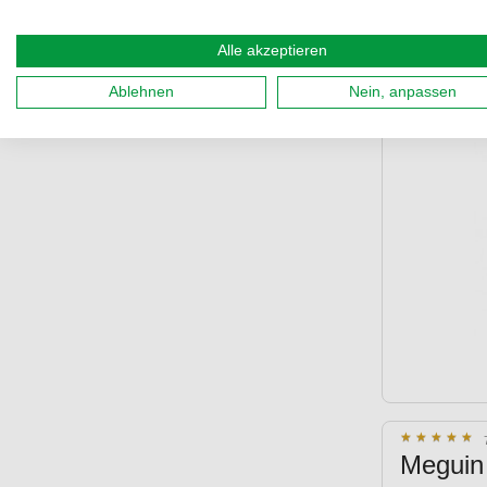
★
★
★
★
★
★
★
★
★
★
Alle akzeptieren
Meguin
Ablehnen
Nein, anpassen
★
★
★
★
★
★
★
★
★
★
Meguin