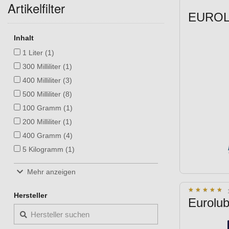
Artikelfilter
EUROLU
Inhalt
1 Liter (1)
300 Milliliter (1)
400 Milliliter (3)
500 Milliliter (8)
100 Gramm (1)
200 Milliliter (1)
400 Gramm (4)
5 Kilogramm (1)
50 Milliliter (1)
Mehr anzeigen
600 Milliliter (1)
★
★
★
★
★
★
★
★
★
★
Hersteller
Eurolu