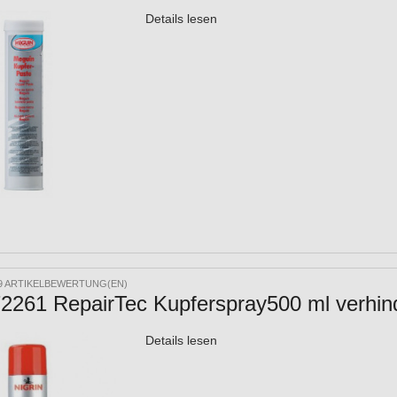
Details lesen
9 ARTIKELBEWERTUNG(EN)
72261 RepairTec Kupferspray500 ml verhind
Details lesen