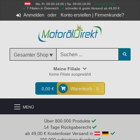
Mo.-Fr. 09:00-18:00 | Sa. 09:00-16:00
Kontakt & Hilfe
 7 Filialen in Österreich
schneller & gratis Versand ab 49,00 €
Anmelden
Konto erstellen
|
Firmenkunde?
Gesamter Shop
Meine Filiale
Keine Filiale ausgewählt
0,00 €
Warenkorb - 0
MENÜ
Über 800.000 Produkte
14 Tage Rückgaberecht
ab 49,00 € Kostenloser Versand in
200.000 zufriedene Kunden