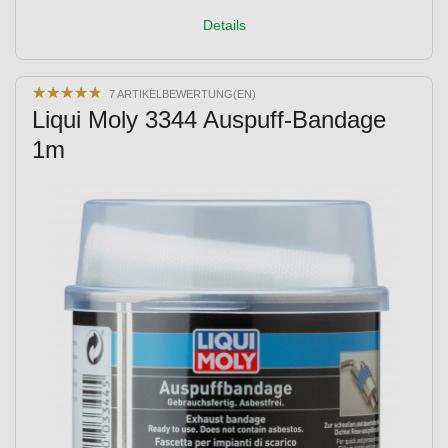
Details
★
★
★
★
★
★
★
★
★
★
7 ARTIKELBEWERTUNG(EN)
Liqui Moly 3344 Auspuff-Bandage
1m