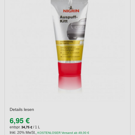
Details lesen
6,95 €
34,75 €
entspr.
/ 1 L
Inkl. 20% MwSt.
,
KOSTENLOSER Versand ab 49,00 €