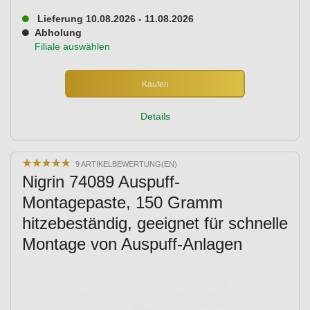
Lieferung 10.08.2026 - 11.08.2026
Abholung
Filiale auswählen
Kaufen
Details
★
★
★
★
★
★
★
★
★
★
9 ARTIKELBEWERTUNG(EN)
Nigrin 74089 Auspuff-
Montagepaste, 150 Gramm
hitzebeständig, geeignet für schnelle
Montage von Auspuff-Anlagen