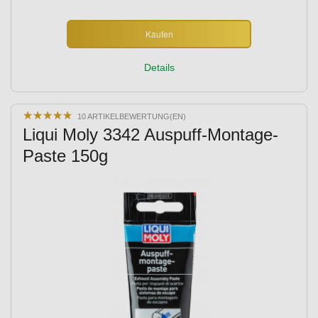
Kaufen
Details
★
★
★
★
★
★
★
★
★
★
10 ARTIKELBEWERTUNG(EN)
Liqui Moly 3342 Auspuff-Montage-
Paste 150g