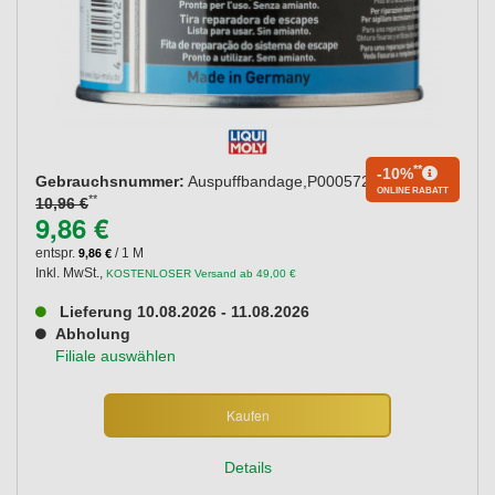
**
-10%
Gebrauchsnummer:
Auspuffbandage,P000572
ONLINE RABATT
**
10,96 €
9,86 €
9,86 €
entspr.
/ 1 M
Inkl. MwSt.
,
KOSTENLOSER Versand ab 49,00 €
Lieferung 10.08.2026 - 11.08.2026
Abholung
Filiale auswählen
Kaufen
Details