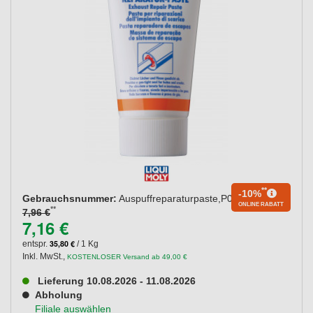
**
-10%
Gebrauchsnummer:
Auspuffreparaturpaste,P000415
ONLINE RABATT
**
7,96 €
7,16 €
35,80 €
entspr.
/ 1 Kg
Inkl. MwSt.
,
KOSTENLOSER Versand ab 49,00 €
Lieferung 10.08.2026 - 11.08.2026
Abholung
Filiale auswählen