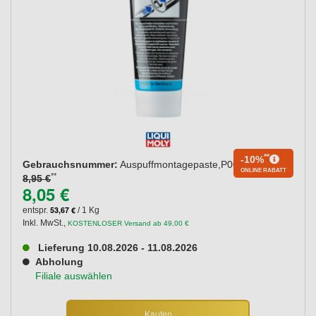
**
-10%
Gebrauchsnummer:
Auspuffmontagepaste,P000416
ONLINE RABATT
**
8,95 €
8,05 €
53,67 €
entspr.
/ 1 Kg
Inkl. MwSt.
,
KOSTENLOSER Versand ab 49,00 €
Lieferung 10.08.2026 - 11.08.2026
Abholung
Filiale auswählen
Kaufen