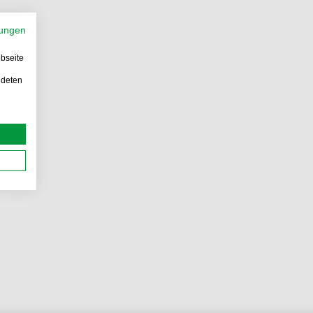
ungen
bseite
ndeten