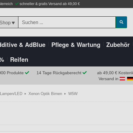
sterreich
schneller & gratis Versand ab 49,00 €
 Shop
ditive & AdBlue
Pflege & Wartung
Zubehör
%
Reifen
000 Produkte
14 Tage Rückgaberecht
ab 49,00 € Kostenl
Versand in
Lampen/LED
Xenon Optik Birnen
W5W