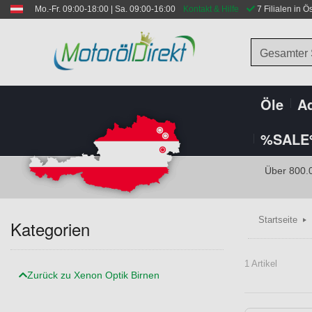
Mo.-Fr. 09:00-18:00 | Sa. 09:00-16:00
Kontakt & Hilfe
 7 Filialen in Ö
Gesamter
Öle
Ad
%SALE
Über 800.
Startseite
Kategorien
1 Artikel
Zurück zu Xenon Optik Birnen