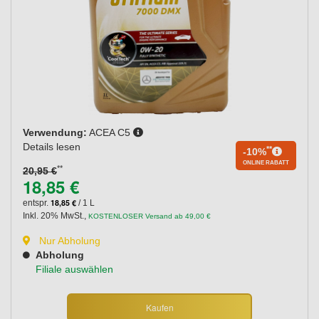
Verwendung:
ACEA C5
Details lesen
**
-10%
ONLINE RABATT
**
20,95 €
18,85 €
18,85 €
entspr.
/ 1 L
Inkl. 20% MwSt.
,
KOSTENLOSER Versand ab 49,00 €
Nur Abholung
Abholung
Filiale auswählen
Kaufen