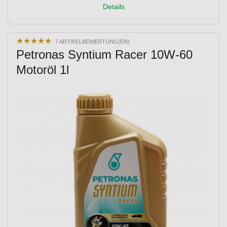
Details
★
★
★
★
★
★
★
★
★
★
7 ARTIKELBEWERTUNG(EN)
Petronas Syntium Racer 10W-60
Motoröl 1l