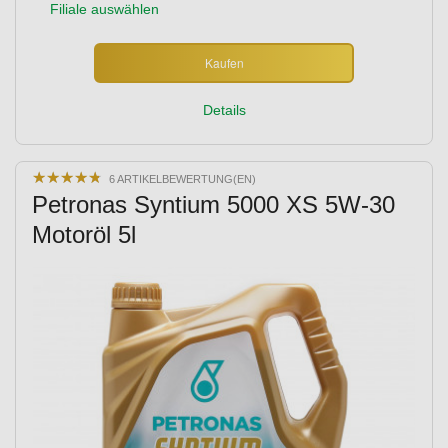
Filiale auswählen
Kaufen
Details
★
★
★
★
★
★
★
★
★
★
6 ARTIKELBEWERTUNG(EN)
Petronas Syntium 5000 XS 5W-30
Motoröl 5l