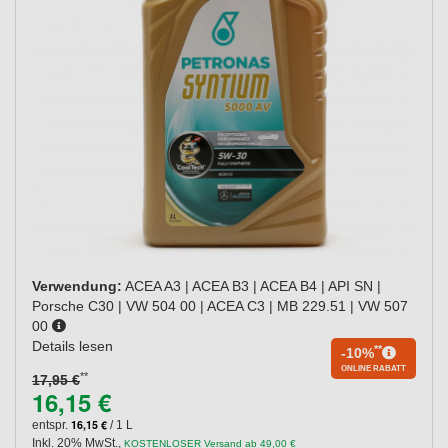
Verwendung:
ACEA A3 | ACEA B3 | ACEA B4 | API SN |
Porsche C30 | VW 504 00 | ACEA C3 | MB 229.51 | VW 507
00
Details lesen
**
-10%
ONLINE RABATT
**
17,95 €
16,15 €
16,15 €
entspr.
/ 1 L
Inkl. 20% MwSt.
,
KOSTENLOSER Versand ab 49,00 €