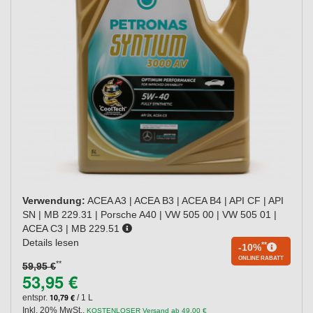
Verwendung:
ACEA A3 | ACEA B3 | ACEA B4 | API CF | API
SN | MB 229.31 | Porsche A40 | VW 505 00 | VW 505 01 |
ACEA C3 | MB 229.51
Details lesen
**
-10%
ONLINE RABATT
**
59,95 €
53,95 €
10,79 €
entspr.
/ 1 L
Inkl. 20% MwSt.
,
KOSTENLOSER Versand ab 49,00 €