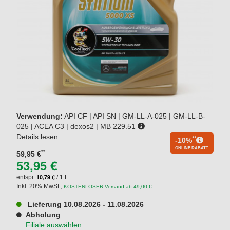
Verwendung:
API CF | API SN | GM-LL-A-025 | GM-LL-B-
025 | ACEA C3 | dexos2 | MB 229.51
Details lesen
**
-10%
ONLINE RABATT
**
59,95 €
53,95 €
10,79 €
entspr.
/ 1 L
Inkl. 20% MwSt.
,
KOSTENLOSER Versand ab 49,00 €
Lieferung 10.08.2026 - 11.08.2026
Abholung
Filiale auswählen