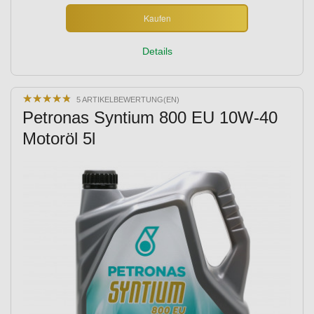
Kaufen
Details
★
★
★
★
★
★
★
★
★
★
5 ARTIKELBEWERTUNG(EN)
Petronas Syntium 800 EU 10W-40
Motoröl 5l