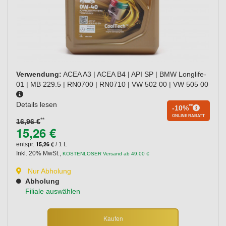
Verwendung:
ACEA A3 | ACEA B4 | API SP | BMW Longlife-
01 | MB 229.5 | RN0700 | RN0710 | VW 502 00 | VW 505 00
Details lesen
**
-10%
ONLINE RABATT
**
16,96 €
15,26 €
15,26 €
entspr.
/ 1 L
Inkl. 20% MwSt.
,
KOSTENLOSER Versand ab 49,00 €
Nur Abholung
Abholung
Filiale auswählen
Kaufen