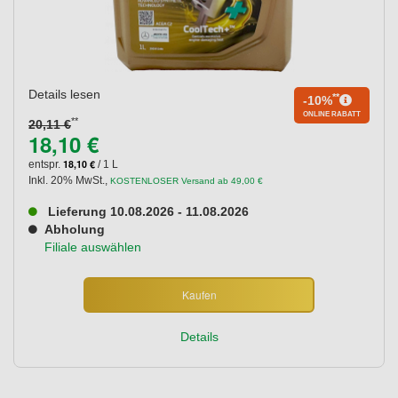
Details lesen
**
-10%
ONLINE RABATT
**
20,11 €
18,10 €
18,10 €
entspr.
/ 1 L
Inkl. 20% MwSt.
,
KOSTENLOSER Versand ab 49,00 €
Lieferung 10.08.2026 - 11.08.2026
Abholung
Filiale auswählen
Kaufen
Details