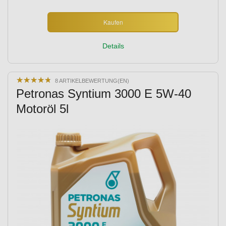
Kaufen
Details
★
★
★
★
★
★
★
★
★
★
8 ARTIKELBEWERTUNG(EN)
Petronas Syntium 3000 E 5W-40
Motoröl 5l