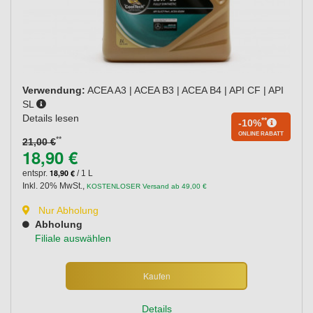
Verwendung:
ACEA A3 | ACEA B3 | ACEA B4 | API CF | API
SL
Details lesen
**
-10%
ONLINE RABATT
**
21,00 €
18,90 €
18,90 €
entspr.
/ 1 L
Inkl. 20% MwSt.
,
KOSTENLOSER Versand ab 49,00 €
Nur Abholung
Abholung
Filiale auswählen
Kaufen
Details