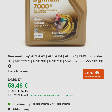
Verwendung:
ACEA A3 | ACEA B4 | API SP | BMW Longlife-
01 | MB 229.5 | RN0700 | RN0710 | VW 502 00 | VW 505 00
Details lesen
**
-10%
ONLINE RABATT
**
64,96 €
58,46 €
11,69 €
entspr.
/ 1 L
Inkl. 20% MwSt.
,
KOSTENLOSER Versand ab 49,00 €
Lieferung 10.08.2026 - 11.08.2026
Abholung