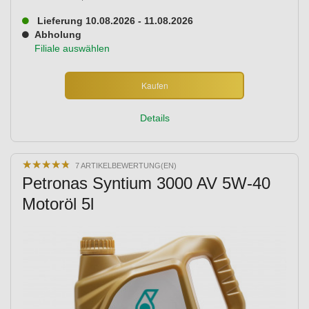
Lieferung 10.08.2026 - 11.08.2026
Abholung
Filiale auswählen
Kaufen
Details
★
★
★
★
★
★
★
★
★
★
7 ARTIKELBEWERTUNG(EN)
Petronas Syntium 3000 AV 5W-40
Motoröl 5l