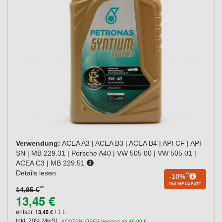
Verwendung:
ACEA A3 | ACEA B3 | ACEA B4 | API CF | API
SN | MB 229.31 | Porsche A40 | VW 505 00 | VW 505 01 |
ACEA C3 | MB 229.51
Details lesen
**
-10%
ONLINE RABATT
**
14,95 €
13,45 €
13,45 €
entspr.
/ 1 L
Inkl. 20% MwSt.
,
KOSTENLOSER Versand ab 49,00 €