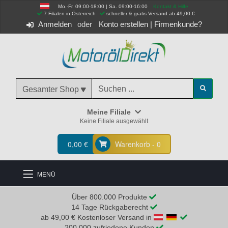
Mo.-Fr. 09:00-18:00 | Sa. 09:00-16:00
Kontakt & Hilfe
 7 Filialen in Österreich
schneller & gratis Versand ab 49,00 €
Anmelden
Konto erstellen
|
Firmenkunde?
Gesamter Shop
Meine Filiale
Keine Filiale ausgewählt
0,00 €
Warenkorb - 0
MENÜ
Über 800.000 Produkte
14 Tage Rückgaberecht
ab 49,00 € Kostenloser Versand in
200.000 zufriedene Kunden