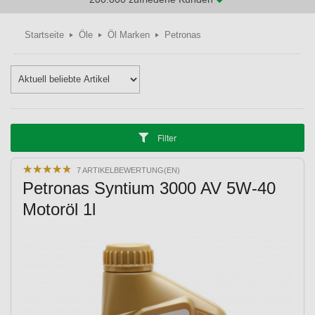
Startseite
Öle
Öl Marken
Petronas
Filter
★
★
★
★
★
★
★
★
★
★
7 ARTIKELBEWERTUNG(EN)
Petronas Syntium 3000 AV 5W-40
Motoröl 1l