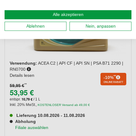
Alle akzeptieren
Ablehnen
Nein, anpassen
Verwendung:
ACEA C2 | API CF | API SN | PSA B71 2290 |
RN0700
Details lesen
**
-10%
ONLINE RABATT
**
59,95 €
53,95 €
10,79 €
entspr.
/ 1 L
Inkl. 20% MwSt.
,
KOSTENLOSER Versand ab 49,00 €
Lieferung 10.08.2026 - 11.08.2026
Abholung
Filiale auswählen