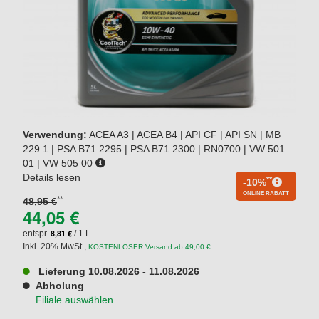
Verwendung:
ACEA A3 | ACEA B4 | API CF | API SN | MB
229.1 | PSA B71 2295 | PSA B71 2300 | RN0700 | VW 501
01 | VW 505 00
Details lesen
**
-10%
ONLINE RABATT
**
48,95 €
44,05 €
8,81 €
entspr.
/ 1 L
Inkl. 20% MwSt.
,
KOSTENLOSER Versand ab 49,00 €
Lieferung 10.08.2026 - 11.08.2026
Abholung
Filiale auswählen