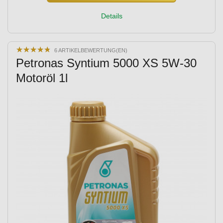
Details
★
★
★
★
★
★
★
★
★
★
6 ARTIKELBEWERTUNG(EN)
Petronas Syntium 5000 XS 5W-30
Motoröl 1l