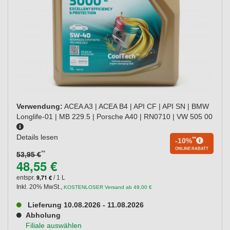
Verwendung:
ACEA A3 | ACEA B4 | API CF | API SN | BMW
Longlife-01 | MB 229.5 | Porsche A40 | RN0710 | VW 505 00
Details lesen
**
-10%
ONLINE RABATT
**
53,95 €
48,55 €
9,71 €
entspr.
/ 1 L
Inkl. 20% MwSt.
,
KOSTENLOSER Versand ab 49,00 €
Lieferung 10.08.2026 - 11.08.2026
Abholung
Filiale auswählen