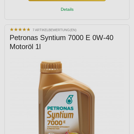
Details
★
★
★
★
★
★
★
★
★
★
7 ARTIKELBEWERTUNG(EN)
Petronas Syntium 7000 E 0W-40
Motoröl 1l