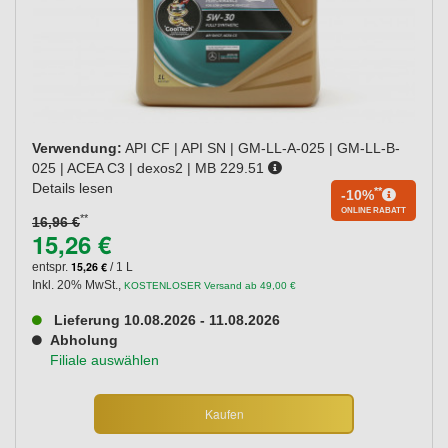
Verwendung:
API CF | API SN | GM-LL-A-025 | GM-LL-B-
025 | ACEA C3 | dexos2 | MB 229.51
Details lesen
**
-10%
ONLINE RABATT
**
16,96 €
15,26 €
15,26 €
entspr.
/ 1 L
Inkl. 20% MwSt.
,
KOSTENLOSER Versand ab 49,00 €
Lieferung 10.08.2026 - 11.08.2026
Abholung
Filiale auswählen
Kaufen