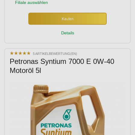
Filiale auswählen
Kaufen
Details
★
★
★
★
★
★
★
★
★
★
5 ARTIKELBEWERTUNG(EN)
Petronas Syntium 7000 E 0W-40
Motoröl 5l