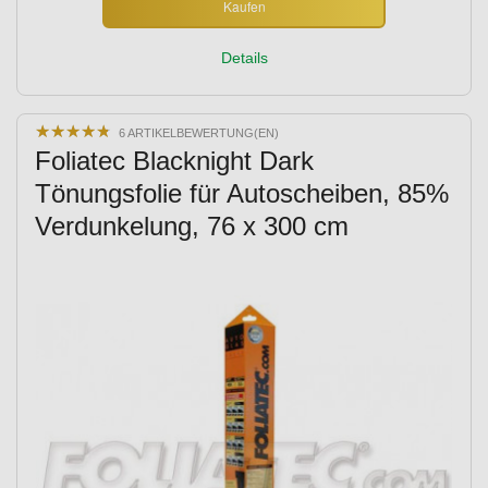
Kaufen
Details
★
★
★
★
★
★
★
★
★
★
6 ARTIKELBEWERTUNG(EN)
Foliatec Blacknight Dark
Tönungsfolie für Autoscheiben, 85%
Verdunkelung, 76 x 300 cm