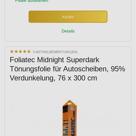
Filiale auswählen
Kaufen
Details
★
★
★
★
★
★
★
★
★
★
5 ARTIKELBEWERTUNG(EN)
Foliatec Midnight Superdark
Tönungsfolie für Autoscheiben, 95%
Verdunkelung, 76 x 300 cm