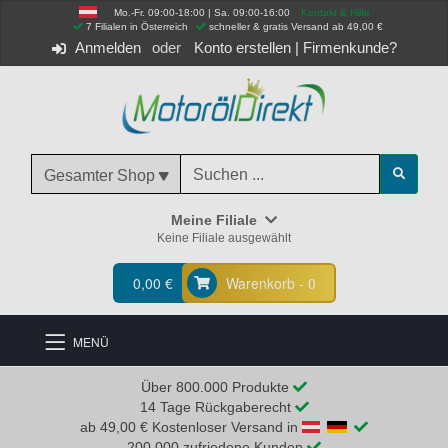
Mo.-Fr. 09:00-18:00 | Sa. 09:00-16:00
Kontakt & Hilfe
 7 Filialen in Österreich
schneller & gratis Versand ab 49,00 €
Anmelden
Konto erstellen
|
Firmenkunde?
Gesamter Shop
Meine Filiale
Keine Filiale ausgewählt
0,00 €
Warenkorb - 0
MENÜ
Über 800.000 Produkte
14 Tage Rückgaberecht
ab 49,00 € Kostenloser Versand in
200.000 zufriedene Kunden