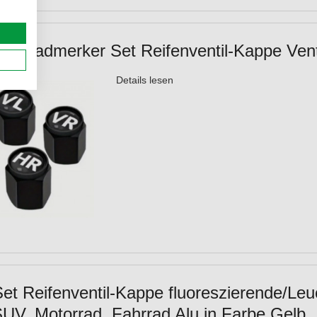
Set Radmerker Set Reifenventil-Kappe Ve
Details lesen
Set Reifenventil-Kappe fluoreszierende/Leu
V, Motorrad, Fahrrad Alu in Farbe Gelb