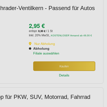
chrader-Ventilkern - Passend für Autos
2,95 €
0,30 €
entspr.
/ 1 St
Inkl. 20% MwSt.
,
KOSTENLOSER Versand ab 49,00 €
Nur Abholung
Abholung
Filiale auswählen
Kaufen
Details
app für PKW, SUV, Motorrad, Fahrrad