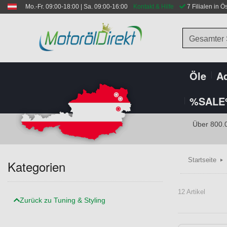
Mo.-Fr. 09:00-18:00 | Sa. 09:00-16:00
Kontakt & Hilfe
 7 Filialen in Ö
Gesamter
Öle
Ad
%SALE
Über 800.
Startseite
Kategorien
12 Artikel
Zurück zu Tuning & Styling