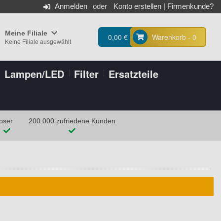
Anmelden
Konto erstellen
|
Firmenkunde?
Meine Filiale
0,00 €
Warenkorb - 0
Keine Filiale ausgewählt
Lampen/LED
Filter
Ersatzteile
oser
200.000 zufriedene Kunden