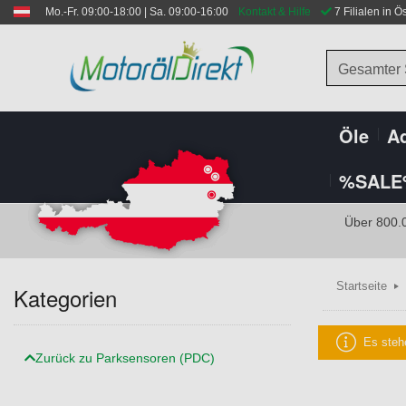
Mo.-Fr. 09:00-18:00 | Sa. 09:00-16:00
Kontakt & Hilfe
 7 Filialen in Ö
Gesamter
Öle
Ad
%SALE
Über 800.
Startseite
Kategorien
Es steh
Zurück zu Parksensoren (PDC)