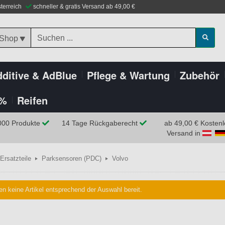
sterreich
schneller & gratis Versand ab 49,00 €
 Shop
ditive & AdBlue
Pflege & Wartung
Zubehör
%
Reifen
000 Produkte
14 Tage Rückgaberecht
ab 49,00 € Kostenl
Versand in
Ersatzteile
Parksensoren (PDC)
Volvo
en keine Artikel entsprechend der Auswahl bereit.