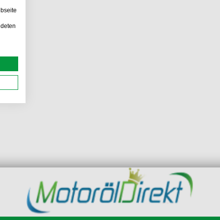
bseite
ndeten