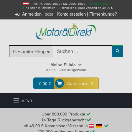
Mo.-Fr. 09:00-18:00 | Sa. 09:00-16:00
Kontakt & Hilfe
 7 Filialen in Österreich
schneller & gratis Versand ab 49,00 €
Anmelden
Konto erstellen
|
Firmenkunde?
Gesamter Shop
Meine Filiale
Keine Filiale ausgewählt
0,00 €
Warenkorb - 0
MENÜ
Über 800.000 Produkte
14 Tage Rückgaberecht
ab 49,00 € Kostenloser Versand in
200.000 zufriedene Kunden