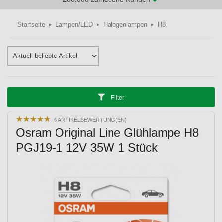
Startseite
Lampen/LED
Halogenlampen
H8
Filter
★
★
★
★
★
★
★
★
★
★
6 ARTIKELBEWERTUNG(EN)
Osram Original Line Glühlampe H8
PGJ19-1 12V 35W 1 Stück