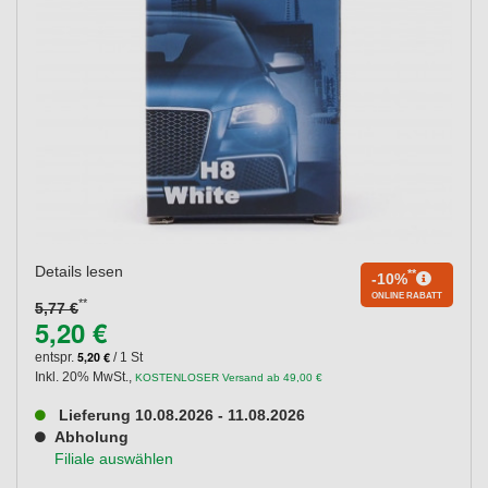
Details lesen
**
-10%
ONLINE RABATT
**
5,77 €
5,20 €
5,20 €
entspr.
/ 1 St
Inkl. 20% MwSt.
,
KOSTENLOSER Versand ab 49,00 €
Lieferung 10.08.2026 - 11.08.2026
Abholung
Filiale auswählen