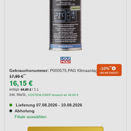
**
-10%
Gebrauchsnummer:
P000575,PAG Klimaanlagenöl 150
ONLINE RABATT
**
17,95 €
16,15 €
64,60 €
entspr.
/ 1 L
Inkl. MwSt.
,
KOSTENLOSER Versand ab 49,00 €
Lieferung 07.08.2026 - 10.08.2026
Abholung
Filiale auswählen