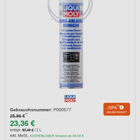
**
-10%
Gebrauchsnummer:
P000577
ONLINE RABATT
**
25,96 €
23,36 €
93,44 €
entspr.
/ 1 L
Inkl. MwSt.
,
KOSTENLOSER Versand ab 49,00 €