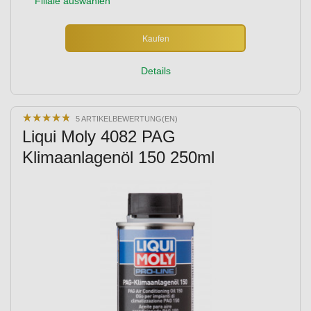
Filiale auswählen
Kaufen
Details
★
★
★
★
★
★
★
★
★
★
5 ARTIKELBEWERTUNG(EN)
Liqui Moly 4082 PAG
Klimaanlagenöl 150 250ml