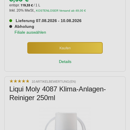
119,33 €
entspr.
/ 1 L
Inkl. 20% MwSt.
,
KOSTENLOSER Versand ab 49,00 €
Lieferung 07.08.2026 - 10.08.2026
Abholung
Filiale auswählen
Kaufen
Details
★
★
★
★
★
★
★
★
★
★
10 ARTIKELBEWERTUNG(EN)
Liqui Moly 4087 Klima-Anlagen-
Reiniger 250ml