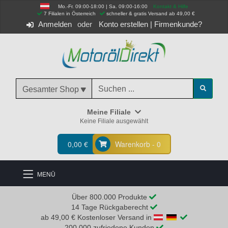
Mo.-Fr. 09:00-18:00 | Sa. 09:00-16:00
Kontakt & Hilfe
 7 Filialen in Österreich
schneller & gratis Versand ab 49,00 €
Anmelden
Konto erstellen
|
Firmenkunde?
Gesamter Shop
Meine Filiale
Keine Filiale ausgewählt
0,00 €
Warenkorb - 0
MENÜ
Über 800.000 Produkte
14 Tage Rückgaberecht
ab 49,00 € Kostenloser Versand in
200.000 zufriedene Kunden