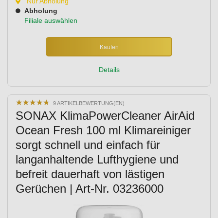
Nur Abholung
Abholung
Filiale auswählen
Kaufen
Details
★
★
★
★
★
★
★
★
★
★
9 ARTIKELBEWERTUNG(EN)
SONAX KlimaPowerCleaner AirAid
Ocean Fresh 100 ml Klimareiniger
sorgt schnell und einfach für
langanhaltende Lufthygiene und
befreit dauerhaft von lästigen
Gerüchen | Art-Nr. 03236000