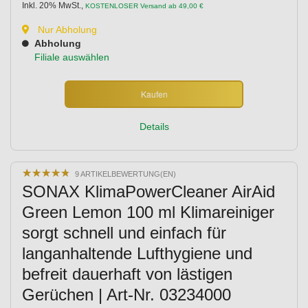
Inkl. 20% MwSt.
,
KOSTENLOSER Versand ab 49,00 €
Nur Abholung
Abholung
Filiale auswählen
Kaufen
Details
★
★
★
★
★
★
★
★
★
★
9 ARTIKELBEWERTUNG(EN)
SONAX KlimaPowerCleaner AirAid
Green Lemon 100 ml Klimareiniger
sorgt schnell und einfach für
langanhaltende Lufthygiene und
befreit dauerhaft von lästigen
Gerüchen | Art-Nr. 03234000