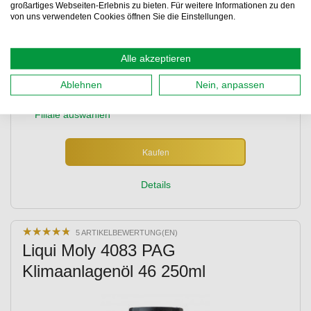
großartiges Webseiten-Erlebnis zu bieten. Für weitere Informationen zu den
Details lesen
von uns verwendeten Cookies öffnen Sie die Einstellungen.
9,95 €
99,50 €
entspr.
/ 1 L
Alle akzeptieren
Inkl. 20% MwSt.
,
KOSTENLOSER Versand ab 49,00 €
Ablehnen
Nein, anpassen
Lieferung 07.08.2026 - 10.08.2026
Abholung
Filiale auswählen
Kaufen
Details
★
★
★
★
★
★
★
★
★
★
5 ARTIKELBEWERTUNG(EN)
Liqui Moly 4083 PAG
Klimaanlagenöl 46 250ml