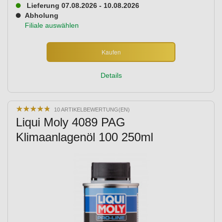
Lieferung 07.08.2026 - 10.08.2026
Abholung
Filiale auswählen
Kaufen
Details
★
★
★
★
★
★
★
★
★
★
10 ARTIKELBEWERTUNG(EN)
Liqui Moly 4089 PAG
Klimaanlagenöl 100 250ml