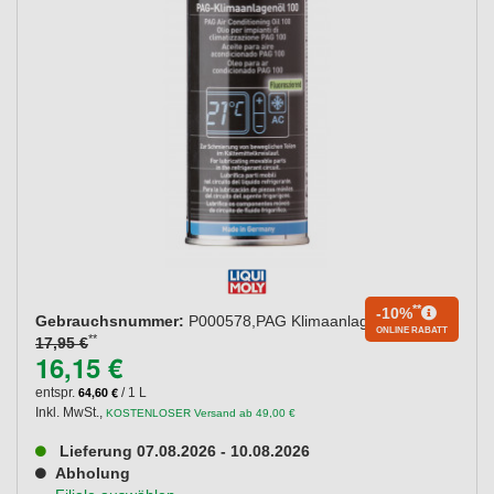
**
-10%
Gebrauchsnummer:
P000578,PAG Klimaanlagenöl 100
ONLINE RABATT
**
17,95 €
16,15 €
64,60 €
entspr.
/ 1 L
Inkl. MwSt.
,
KOSTENLOSER Versand ab 49,00 €
Lieferung 07.08.2026 - 10.08.2026
Abholung