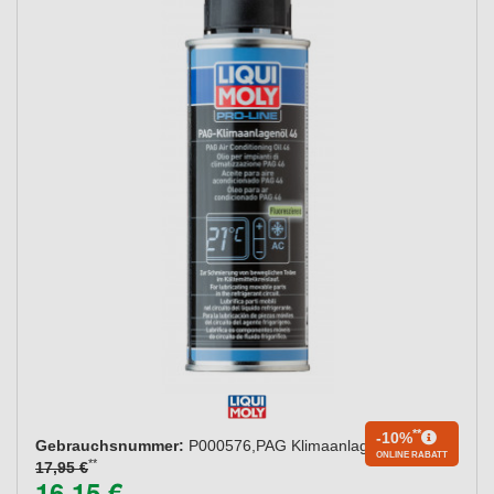
**
-10%
Gebrauchsnummer:
P000576,PAG Klimaanlagenöl 46
ONLINE RABATT
**
17,95 €
16,15 €