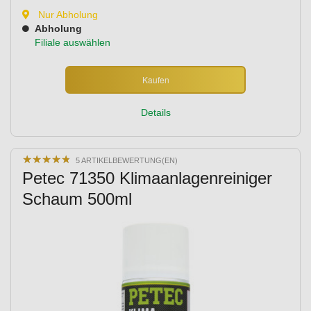
Nur Abholung
Abholung
Filiale auswählen
Kaufen
Details
★
★
★
★
★
★
★
★
★
★
5 ARTIKELBEWERTUNG(EN)
Petec 71350 Klimaanlagenreiniger
Schaum 500ml