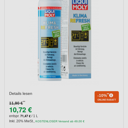
Details lesen
**
-10%
ONLINE RABATT
**
11,90 €
10,72 €
71,47 €
entspr.
/ 1 L
Inkl. 20% MwSt.
,
KOSTENLOSER Versand ab 49,00 €