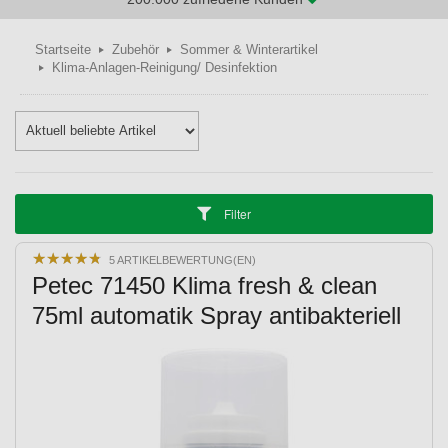
Startseite
Zubehör
Sommer & Winterartikel
Klima-Anlagen-Reinigung/ Desinfektion
Filter
★
★
★
★
★
★
★
★
★
★
5 ARTIKELBEWERTUNG(EN)
Petec 71450 Klima fresh & clean
75ml automatik Spray antibakteriell