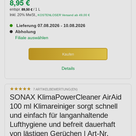
8,95 €
89,50 €
entspr.
/ 1 L
Inkl. 20% MwSt.
,
KOSTENLOSER Versand ab 49,00 €
Lieferung 07.08.2026 - 10.08.2026
Abholung
Filiale auswählen
Kaufen
Details
★
★
★
★
★
★
★
★
★
★
7 ARTIKELBEWERTUNG(EN)
SONAX KlimaPowerCleaner AirAid
100 ml Klimareiniger sorgt schnell
und einfach für langanhaltende
Lufthygiene und befreit dauerhaft
von lästigen Gerüchen | Art-Nr.