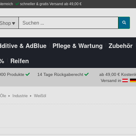
sterreich
schneller & gratis Versand ab 49,00 €
 Shop
ditive & AdBlue
Pflege & Wartung
Zubehör
%
Reifen
000 Produkte
14 Tage Rückgaberecht
ab 49,00 € Kostenl
Versand in
Öle
Industrie
Weißöl