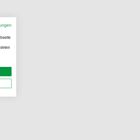
ungen
bseite
ndeten