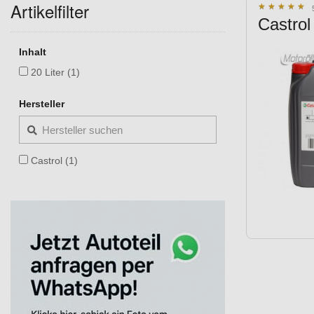
Artikelfilter
★
★
★
★
★
★
★
★
★
★
Castrol
Inhalt
20 Liter (1)
Hersteller
Castrol (1)