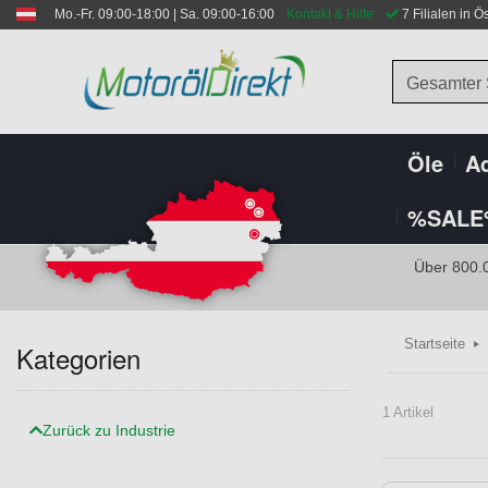
Mo.-Fr. 09:00-18:00 | Sa. 09:00-16:00
Kontakt & Hilfe
 7 Filialen in Ö
Gesamter
Öle
Ad
%SALE
Über 800.
Startseite
Kategorien
1 Artikel
Zurück zu Industrie