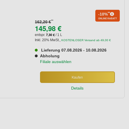
**
-10%
ONLINE RABATT
**
162,20 €
145,98 €
7,30 €
entspr.
/ 1 L
Inkl. 20% MwSt.
,
KOSTENLOSER Versand ab 49,00 €
Lieferung 07.08.2026 - 10.08.2026
Abholung
Filiale auswählen
Kaufen
Details