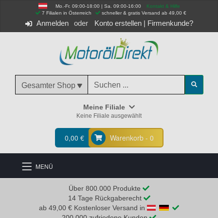
Mo.-Fr. 09:00-18:00 | Sa. 09:00-16:00
Kontakt & Hilfe
 7 Filialen in Österreich
schneller & gratis Versand ab 49,00 €
Anmelden
Konto erstellen
|
Firmenkunde?
Gesamter Shop
Meine Filiale
Keine Filiale ausgewählt
0,00 €
Warenkorb - 0
MENÜ
Über 800.000 Produkte
14 Tage Rückgaberecht
ab 49,00 € Kostenloser Versand in
200.000 zufriedene Kunden