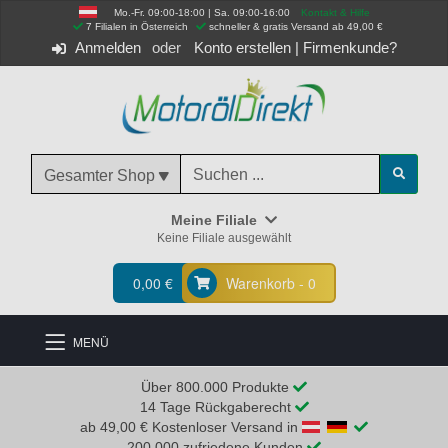
Mo.-Fr. 09:00-18:00 | Sa. 09:00-16:00
Kontakt & Hilfe
 7 Filialen in Österreich
schneller & gratis Versand ab 49,00 €
Anmelden
Konto erstellen
|
Firmenkunde?
Gesamter Shop
Meine Filiale
Keine Filiale ausgewählt
0,00 €
Warenkorb - 0
MENÜ
Über 800.000 Produkte
14 Tage Rückgaberecht
ab 49,00 € Kostenloser Versand in
200.000 zufriedene Kunden