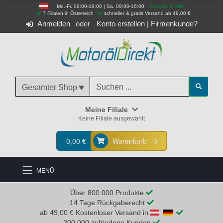
Mo.-Fr. 09:00-18:00 | Sa. 09:00-16:00
Kontakt & Hilfe
 7 Filialen in Österreich
schneller & gratis Versand ab 49,00 €
Anmelden
Konto erstellen
|
Firmenkunde?
Gesamter Shop
Meine Filiale
Keine Filiale ausgewählt
0,00 €
Warenkorb - 0
MENÜ
Über 800.000 Produkte
14 Tage Rückgaberecht
ab 49,00 € Kostenloser Versand in
200.000 zufriedene Kunden