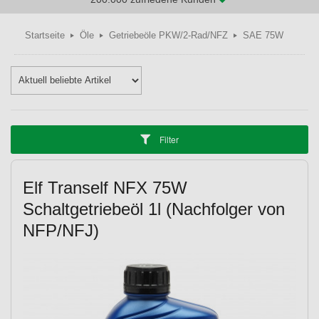
Startseite
Öle
Getriebeöle PKW/2-Rad/NFZ
SAE 75W
Filter
X,TL4
Elf Tranself NFX 75W
Schaltgetriebeöl 1l (Nachfolger von
NFP/NFJ)