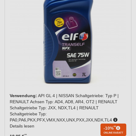
Verwendung:
API GL 4 | NISSAN Schaltgetriebe: Typ P |
RENAULT Achsen Typ: AD4, AD8, AR4, OT2 | RENAULT
Schaltgetriebe Typ: JXX, NDX,TL4 | RENAULT
Schaltgetriebe Typ:
PA0,PA6,PKX,PFX,VMX,NXX,UNX,PXX,JXX,NDX,TL4
Details lesen
**
-10%
ONLINE RABATT
**