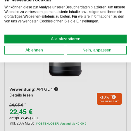
Wir verwenden Cookies
Wir können diese zur Analyse unserer Besucherdaten platzieren, um unsere
Webseite zu verbessern, personalisierte Inhalte anzuzeigen und Ihnen ein
großartiges Webseiten-Erlebnis zu bieten. Für weitere Informationen zu den
von uns verwendeten Cookies öffnen Sie die Einstellungen.
Alle akzeptieren
Ablehnen
Nein, anpassen
Verwendung:
API GL 4
Details lesen
**
-10%
ONLINE RABATT
**
24,95 €
22,45 €
22,45 €
entspr.
/ 1 L
Inkl. 20% MwSt.
,
KOSTENLOSER Versand ab 49,00 €