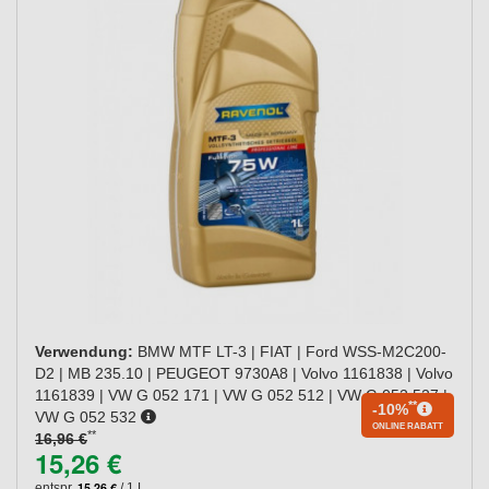
Verwendung:
BMW MTF LT-3 | FIAT | Ford WSS-M2C200-
D2 | MB 235.10 | PEUGEOT 9730A8 | Volvo 1161838 | Volvo
1161839 | VW G 052 171 | VW G 052 512 | VW G 052 527 |
**
-10%
VW G 052 532
ONLINE RABATT
**
16,96 €
15,26 €
15,26 €
entspr.
/ 1 L