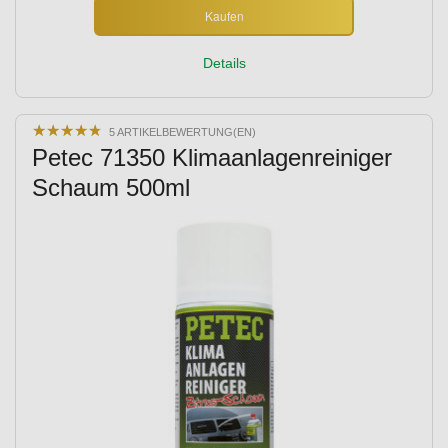
Kaufen
Details
★
★
★
★
★
★
★
★
★
★
5 ARTIKELBEWERTUNG(EN)
Petec 71350 Klimaanlagenreiniger
Schaum 500ml