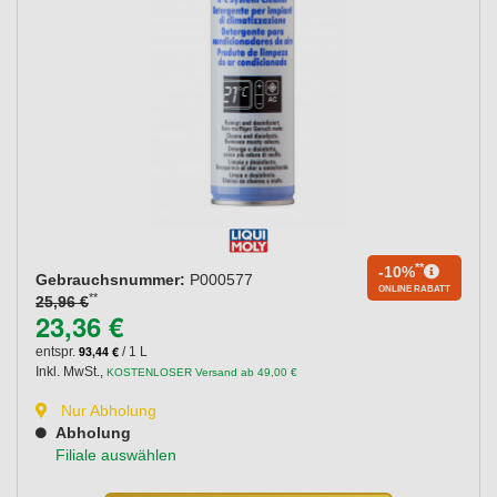
**
-10%
Gebrauchsnummer:
P000577
ONLINE RABATT
**
25,96 €
23,36 €
93,44 €
entspr.
/ 1 L
Inkl. MwSt.
,
KOSTENLOSER Versand ab 49,00 €
Nur Abholung
Abholung
Filiale auswählen