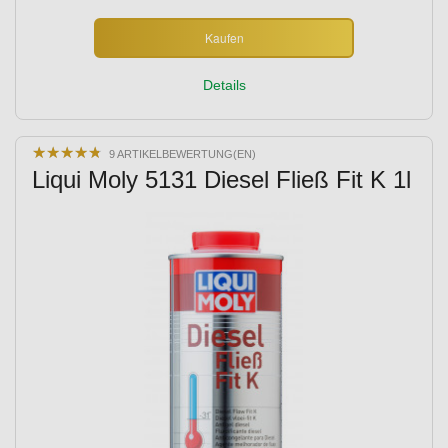
Kaufen
Details
★
★
★
★
★
★
★
★
★
★
9 ARTIKELBEWERTUNG(EN)
Liqui Moly 5131 Diesel Fließ Fit K 1l