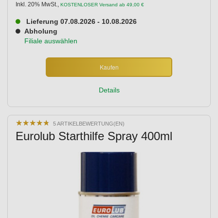
Inkl. 20% MwSt.
,
KOSTENLOSER Versand ab 49,00 €
Lieferung 07.08.2026 - 10.08.2026
Abholung
Filiale auswählen
Kaufen
Details
★
★
★
★
★
★
★
★
★
★
5 ARTIKELBEWERTUNG(EN)
Eurolub Starthilfe Spray 400ml