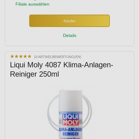
Filiale auswählen
Kaufen
Details
★
★
★
★
★
★
★
★
★
★
10 ARTIKELBEWERTUNG(EN)
Liqui Moly 4087 Klima-Anlagen-
Reiniger 250ml