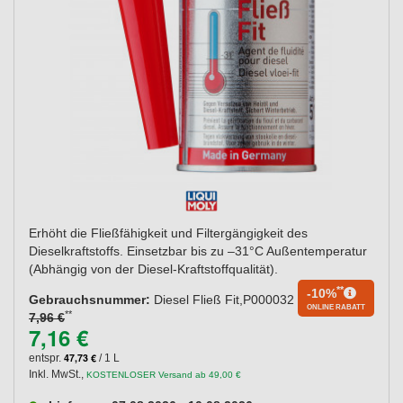
Erhöht die Fließfähigkeit und Filtergängigkeit des
Dieselkraftstoffs. Einsetzbar bis zu –31°C Außentemperatur
(Abhängig von der Diesel-Kraftstoffqualität).
**
-10%
Gebrauchsnummer:
Diesel Fließ Fit,P000032
ONLINE RABATT
**
7,96 €
7,16 €
47,73 €
entspr.
/ 1 L
Inkl. MwSt.
,
KOSTENLOSER Versand ab 49,00 €