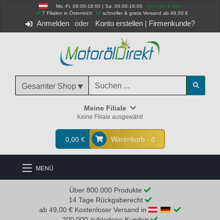
Mo.-Fr. 09:00-18:00 | Sa. 09:00-16:00
Kontakt & Hilfe
 7 Filialen in Österreich
schneller & gratis Versand ab 49,00 €
Anmelden
Konto erstellen
|
Firmenkunde?
Gesamter Shop
Meine Filiale
Keine Filiale ausgewählt
0,00 €
Warenkorb - 0
MENÜ
Über 800.000 Produkte
14 Tage Rückgaberecht
ab 49,00 € Kostenloser Versand in
200.000 zufriedene Kunden