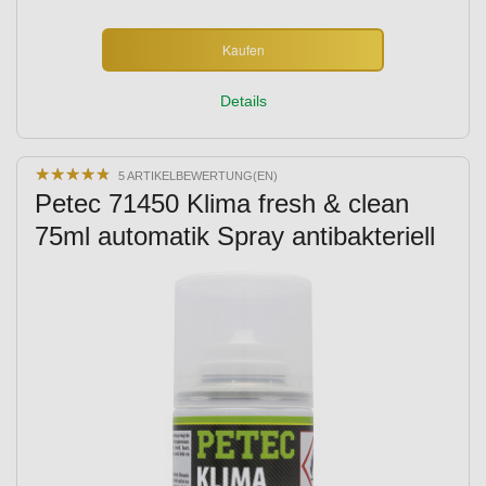
Kaufen
Details
★
★
★
★
★
★
★
★
★
★
5 ARTIKELBEWERTUNG(EN)
Petec 71450 Klima fresh & clean
75ml automatik Spray antibakteriell