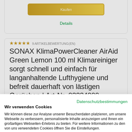
Kaufen
Details
★
★
★
★
★
★
★
★
★
★
9 ARTIKELBEWERTUNG(EN)
SONAX KlimaPowerCleaner AirAid
Green Lemon 100 ml Klimareiniger
sorgt schnell und einfach für
langanhaltende Lufthygiene und
befreit dauerhaft von lästigen
Gerüchen | Art-Nr. 03234000
Datenschutzbestimmungen
Wir verwenden Cookies
Wir können diese zur Analyse unserer Besucherdaten platzieren, um unsere
Webseite zu verbessern, personalisierte Inhalte anzuzeigen und Ihnen ein
großartiges Webseiten-Erlebnis zu bieten. Für weitere Informationen zu den
von uns verwendeten Cookies öffnen Sie die Einstellungen.