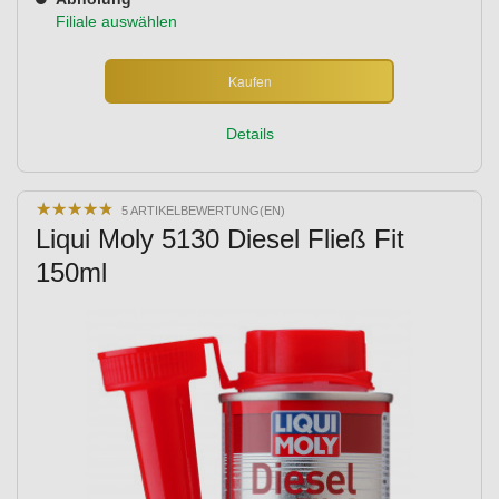
Filiale auswählen
Kaufen
Details
★
★
★
★
★
★
★
★
★
★
5 ARTIKELBEWERTUNG(EN)
Liqui Moly 5130 Diesel Fließ Fit
150ml