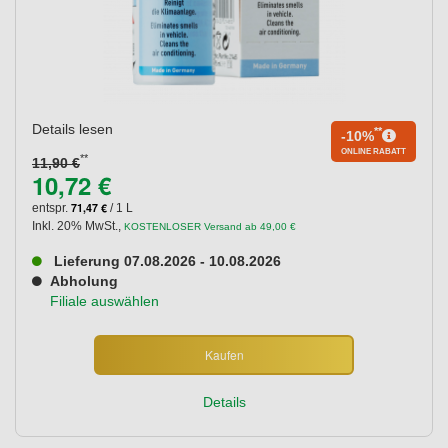
Details lesen
**
-10%
ONLINE RABATT
**
11,90 €
10,72 €
71,47 €
entspr.
/ 1 L
Inkl. 20% MwSt.
,
KOSTENLOSER Versand ab 49,00 €
Lieferung 07.08.2026 - 10.08.2026
Abholung
Filiale auswählen
Kaufen
Details