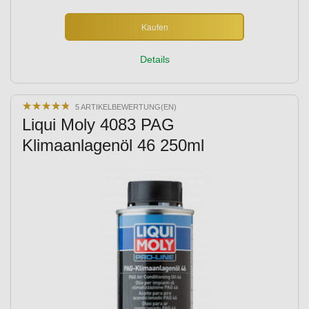
Kaufen
Details
★
★
★
★
★
★
★
★
★
★
5 ARTIKELBEWERTUNG(EN)
Liqui Moly 4083 PAG
Klimaanlagenöl 46 250ml