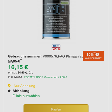
**
-10%
Gebrauchsnummer:
P000576,PAG Klimaanlagenöl 46
ONLINE RABATT
**
17,95 €
16,15 €
64,60 €
entspr.
/ 1 L
Inkl. MwSt.
,
KOSTENLOSER Versand ab 49,00 €
Nur Abholung
Abholung
Filiale auswählen
Kaufen