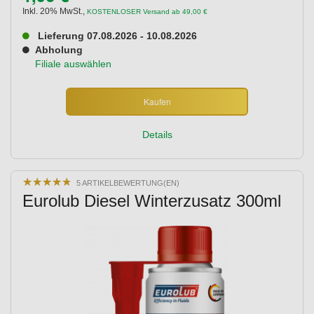
Inkl. 20% MwSt.
,
KOSTENLOSER Versand ab 49,00 €
Lieferung 07.08.2026 - 10.08.2026
Abholung
Filiale auswählen
Kaufen
Details
★
★
★
★
★
★
★
★
★
★
5 ARTIKELBEWERTUNG(EN)
Eurolub Diesel Winterzusatz 300ml