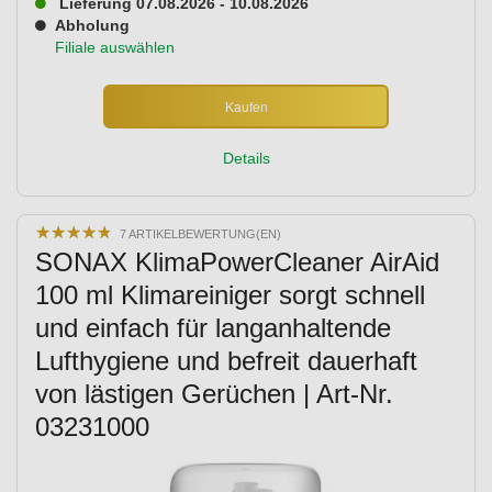
Lieferung 07.08.2026 - 10.08.2026
Abholung
Filiale auswählen
Kaufen
Details
★
★
★
★
★
★
★
★
★
★
7 ARTIKELBEWERTUNG(EN)
SONAX KlimaPowerCleaner AirAid
100 ml Klimareiniger sorgt schnell
und einfach für langanhaltende
Lufthygiene und befreit dauerhaft
von lästigen Gerüchen | Art-Nr.
03231000