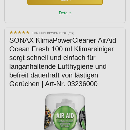
Details
★
★
★
★
★
★
★
★
★
★
9 ARTIKELBEWERTUNG(EN)
SONAX KlimaPowerCleaner AirAid
Ocean Fresh 100 ml Klimareiniger
sorgt schnell und einfach für
langanhaltende Lufthygiene und
befreit dauerhaft von lästigen
Gerüchen | Art-Nr. 03236000