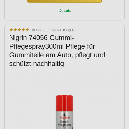
Details
★
★
★
★
★
★
★
★
★
★
10 ARTIKELBEWERTUNG(EN)
Nigrin 74056 Gummi-
Pflegespray300ml Pflege für
Gummiteile am Auto, pflegt und
schützt nachhaltig