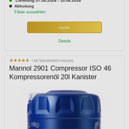
Lieferung 07.08.2026 - 10.08.2026
Abholung
Filiale auswählen
Kaufen
Details
★
★
★
★
★
★
★
★
★
★
7 ARTIKELBEWERTUNG(EN)
Mannol 2901 Compressor ISO 46
Kompressorenöl 20l Kanister