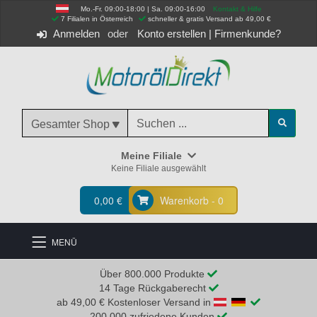
Mo.-Fr. 09:00-18:00 | Sa. 09:00-16:00
Kontakt & Hilfe
 7 Filialen in Österreich
schneller & gratis Versand ab 49,00 €
Anmelden
Konto erstellen
|
Firmenkunde?
Gesamter Shop
Meine Filiale
Keine Filiale ausgewählt
0,00 €
Warenkorb - 0
MENÜ
Über 800.000 Produkte
14 Tage Rückgaberecht
ab 49,00 € Kostenloser Versand in
200.000 zufriedene Kunden