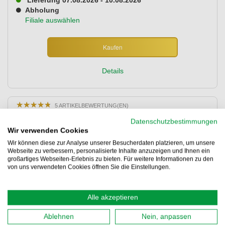
Abholung
Filiale auswählen
Kaufen
Details
★
★
★
★
★
★
★
★
★
★
5 ARTIKELBEWERTUNG(EN)
Mannol 2903 Compressor ISO 150
Datenschutzbestimmungen
Kompressorenöl 20l Kanister
Wir verwenden Cookies
Wir können diese zur Analyse unserer Besucherdaten platzieren, um unsere
Webseite zu verbessern, personalisierte Inhalte anzuzeigen und Ihnen ein
großartiges Webseiten-Erlebnis zu bieten. Für weitere Informationen zu den
von uns verwendeten Cookies öffnen Sie die Einstellungen.
Alle akzeptieren
Ablehnen
Nein, anpassen