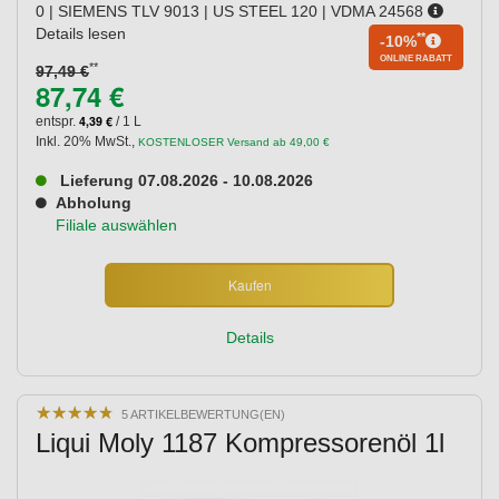
0 | SIEMENS TLV 9013 | US STEEL 120 | VDMA 24568
Details lesen
**
-10%
ONLINE RABATT
**
97,49 €
87,74 €
4,39 €
entspr.
/ 1 L
Inkl. 20% MwSt.
,
KOSTENLOSER Versand ab 49,00 €
Lieferung 07.08.2026 - 10.08.2026
Abholung
Filiale auswählen
Kaufen
Details
★
★
★
★
★
★
★
★
★
★
5 ARTIKELBEWERTUNG(EN)
Liqui Moly 1187 Kompressorenöl 1l