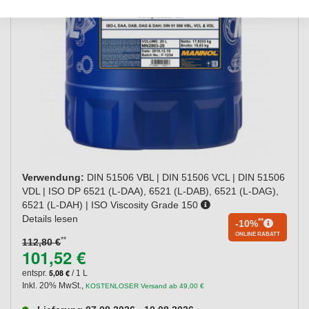
Verwendung:
DIN 51506 VBL | DIN 51506 VCL | DIN 51506
VDL | ISO DP 6521 (L-DAA), 6521 (L-DAB), 6521 (L-DAG),
6521 (L-DAH) | ISO Viscosity Grade 150
Details lesen
**
-10%
ONLINE RABATT
**
112,80 €
101,52 €
5,08 €
entspr.
/ 1 L
Inkl. 20% MwSt.
,
KOSTENLOSER Versand ab 49,00 €