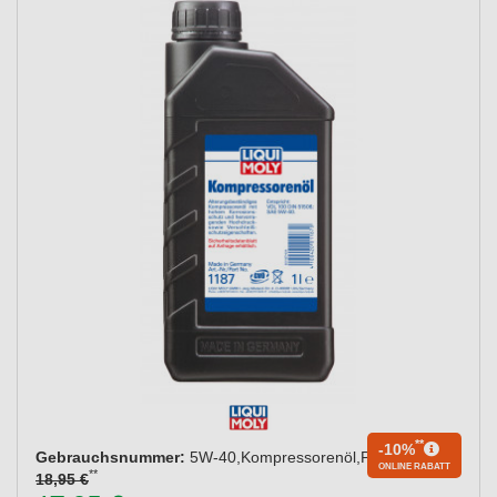
**
-10%
Gebrauchsnummer:
5W-40,Kompressorenöl,P000400
ONLINE RABATT
**
18,95 €