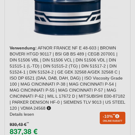
Verwendung:
AFNOR FRANCE NF E 48-603 | BROWN
BOVERI HTGD 90117 | BSI GB BS 489 | CEGB 207001 |
DIN 51506 VBL | DIN 51506 VCL | DIN 51506 VDL | DIN
51515-1 (L-TD) | DIN 51515-2 (TG) | DIN 51517-2 | DIN
51524-1 | DIN 51524-2 | GE GEK 32568 A/GEK 32568 C |
ISO DP 6521 (DAA, DAB, DAH, DAG) | ISO Viscosity Grade
100 | MAG CINCINNATI P-38 | MAG CINCINNATI P-54 |
MAG CINCINNATI P-55 | MAG CINCINNATI P-57 | MAG
CINCINNATI P-62 | MIL L 17672 D | MITSUBISHI E00-87182
| PARKER DENISON HF-0 | SIEMENS TLV 9013 | US STEEL
120 | VDMA 24568
Details lesen
**
-10%
ONLINE RABATT
**
930,43 €
837,38 €