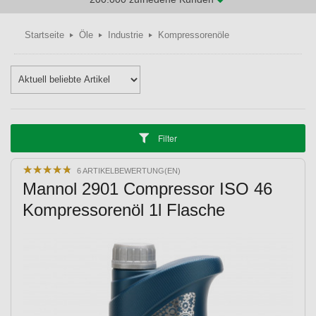
Startseite
Öle
Industrie
Kompressorenöle
Filter
★
★
★
★
★
★
★
★
★
★
6 ARTIKELBEWERTUNG(EN)
Mannol 2901 Compressor ISO 46
Kompressorenöl 1l Flasche