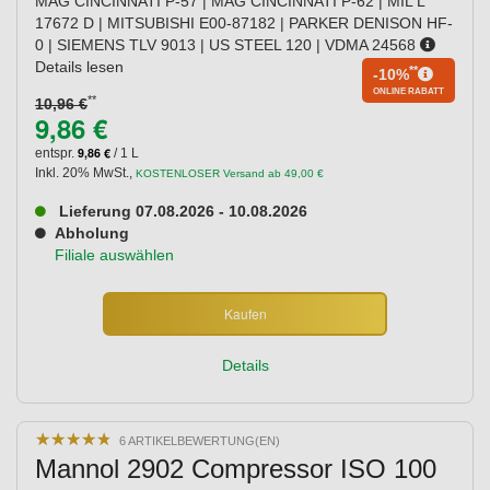
MAG CINCINNATI P-57 | MAG CINCINNATI P-62 | MIL L
17672 D | MITSUBISHI E00-87182 | PARKER DENISON HF-
0 | SIEMENS TLV 9013 | US STEEL 120 | VDMA 24568
Details lesen
**
-10%
ONLINE RABATT
**
10,96 €
9,86 €
9,86 €
entspr.
/ 1 L
Inkl. 20% MwSt.
,
KOSTENLOSER Versand ab 49,00 €
Lieferung 07.08.2026 - 10.08.2026
Abholung
Filiale auswählen
Kaufen
Details
★
★
★
★
★
★
★
★
★
★
6 ARTIKELBEWERTUNG(EN)
Mannol 2902 Compressor ISO 100