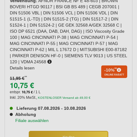
Verwendung:
AFNOR FRANCE NF E 48-603 | BROWN
BOVERI HTGD 90117 | BSI GB BS 489 | CEGB 207001 |
DIN 51506 VBL | DIN 51506 VCL | DIN 51506 VDL | DIN
51515-1 (L-TD) | DIN 51515-2 (TG) | DIN 51517-2 | DIN
51524-1 | DIN 51524-2 | GE GEK 32568 A/GEK 32568 C |
ISO DP 6521 (DAA, DAB, DAH, DAG) | ISO Viscosity Grade
100 | MAG CINCINNATI P-38 | MAG CINCINNATI P-54 |
MAG CINCINNATI P-55 | MAG CINCINNATI P-57 | MAG
CINCINNATI P-62 | MIL L 17672 D | MITSUBISHI E00-87182
| PARKER DENISON HF-0 | SIEMENS TLV 9013 | US STEEL
120 | VDMA 24568
Details lesen
**
-10%
ONLINE RABATT
**
11,95 €
10,75 €
10,75 €
entspr.
/ 1 L
Inkl. 20% MwSt.
,
KOSTENLOSER Versand ab 49,00 €
Lieferung 07.08.2026 - 10.08.2026
Abholung
Filiale auswählen
Kaufen