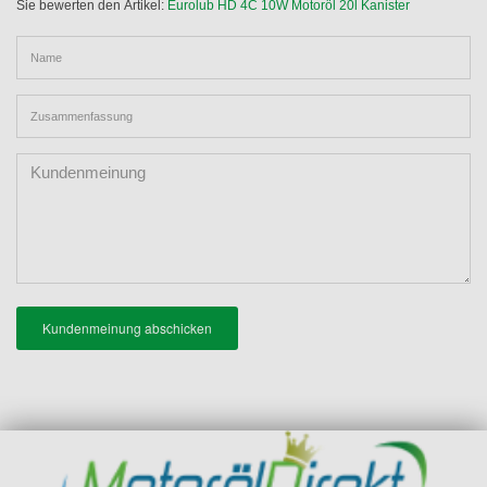
Sie bewerten den Artikel:
Eurolub HD 4C 10W Motoröl 20l Kanister
ccm
/ 56
TSN:
(G100)
12.1992
Herstellerartikelnummer
Ps
338
27
HSN:
DAIHATSU CHARADE III
03.1987
331020
993
kW
7111
(G100, G101, G102) 1.0 D
-
Schrägheck
ccm
/ 37
TSN:
EAN
(G101)
12.1992
Ps
323
74
4025377331201
HSN:
DAIHATSU CHARADE III
03.1987
kW
993
7111
(G100, G101, G102) 1.0
-
/
Schrägheck
ccm
TSN:
GTi (G100)
12.1992
101
322
Ps
35
HSN:
DAIHATSU CHARADE III
03.1987
993
kW
7111
(G100, G101, G102) 1.0 TD
-
Schrägheck
ccm
/ 48
TSN:
(G101)
12.1992
Ps
324
Kundenmeinung abschicken
50
HSN:
DAIHATSU CHARADE III
03.1987
993
kW
7111
(G100, G101, G102) 1.0
-
Schrägheck
ccm
/ 68
TSN:
Turbo (G100)
10.1990
Ps
321
Zeige 1 - 7 von 7 Fahrzeugen.
Vorherige
1
Nächste