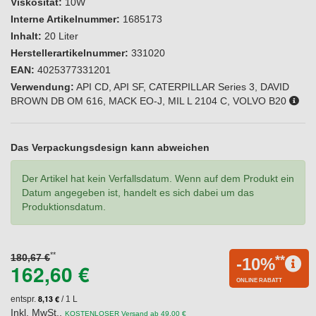
Viskosität:
10W
Interne Artikelnummer:
1685173
Inhalt:
20 Liter
Herstellerartikelnummer:
331020
EAN:
4025377331201
Verwendung:
API CD, API SF, CATERPILLAR Series 3, DAVID
BROWN DB OM 616, MACK EO-J, MIL L 2104 C, VOLVO B20
Das Verpackungsdesign kann abweichen
Der Artikel hat kein Verfallsdatum. Wenn auf dem Produkt ein
Datum angegeben ist, handelt es sich dabei um das
Produktionsdatum.
**
180,67 €
**
-10%
162,60 €
ONLINE RABATT
8,13 €
entspr.
/ 1 L
Inkl. MwSt.
,
KOSTENLOSER Versand ab 49,00 €