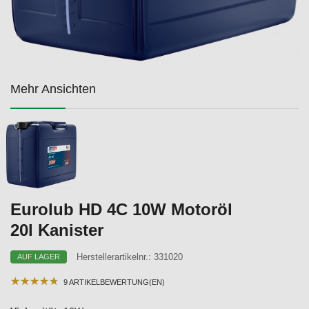
Mehr Ansichten
Eurolub HD 4C 10W Motoröl
20l Kanister
Herstellerartikelnr.:
331020
AUF LAGER
★
★
★
★
★
★
★
★
★
★
9 ARTIKELBEWERTUNG(EN)