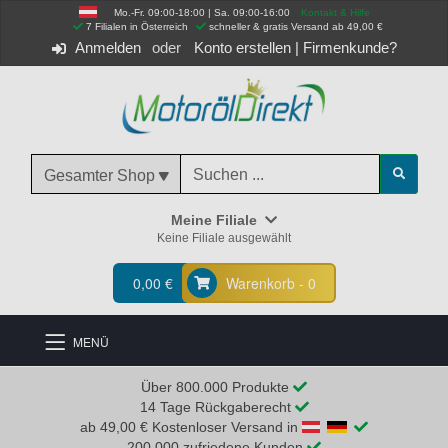
Mo.-Fr. 09:00-18:00 | Sa. 09:00-16:00
Kontakt & Hilfe
 7 Filialen in Österreich
schneller & gratis Versand ab 49,00 €
Anmelden
Konto erstellen
|
Firmenkunde?
Gesamter Shop
Meine Filiale
Keine Filiale ausgewählt
0,00 €
Warenkorb - 0
MENÜ
Über 800.000 Produkte
14 Tage Rückgaberecht
ab 49,00 € Kostenloser Versand in
200.000 zufriedene Kunden