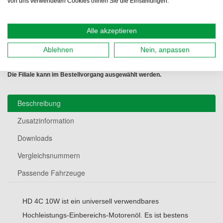
von uns verwendeten Cookies öffnen Sie die Einstellungen.
Filiale 3500 Krems/Donau
Bestellbar
Abholbereit ab Tuesday 11.08.2026
Alle akzeptieren
Autoteile-Direkt & MotorölDirekt
Filiale 2620 Neunkirchen
Ablehnen
Nein, anpassen
Bestellbar
Abholbereit ab Tuesday 11.08.2026
Die Filiale kann im Bestellvorgang ausgewählt werden.
Beschreibung
Zusatzinformation
Downloads
Vergleichsnummern
Passende Fahrzeuge
HD 4C 10W ist ein universell verwendbares
Hochleistungs-Einbereichs-Motorenöl. Es ist bestens