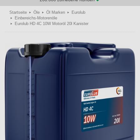
Startseite
Öle
Öl Marken
Eurolub
Einbereichs-Motorenöle
Eurolub HD 4C 10W Motoröl 20l Kanister