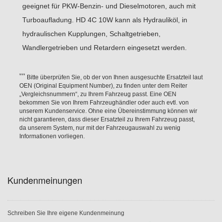
geeignet für PKW-Benzin- und Dieselmotoren, auch mit
Turboaufladung. HD 4C 10W kann als Hydrauliköl, in
hydraulischen Kupplungen, Schaltgetrieben,
Wandlergetrieben und Retardern eingesetzt werden.
Hier finden Sie alle Fahrzeuge für die dieser Artikel
Viskosität
passend ist. Um sicherzugehen, dass dieser Artikel auch
***
Bitte überprüfen Sie, ob der von Ihnen ausgesuchte Ersatzteil laut
OEN (Original Equipment Number), zu finden unter dem Reiter
wirklich zu Ihrem Fahrzeug passt.
10W
„Vergleichsnummern“, zu Ihrem Fahrzeug passt. Eine OEN
bekommen Sie von Ihrem Fahrzeughändler oder auch evtl. von
Interne Artikelnummer
unserem Kundenservice. Ohne eine Übereinstimmung können wir
Fahrzeug
Produktdatenblatt
nicht garantieren, dass dieser Ersatzteil zu Ihrem Fahrzeug passt,
1685173
38
HSN:
da unserem System, nur mit der Fahrzeugauswahl zu wenig
DAIHATSU CHARADE III
03.1987
993
kW
7111
Informationen vorliegen.
(G100, G101, G102) 1.0
-
Schrägheck
Verwendung
ccm
/ 52
TSN:
(G100)
12.1992
Ps
320
API CD, API SF, CATERPILLAR Series 3, DAVID
40
HSN:
BROWN DB OM 616, MACK EO-J, MIL L 2104 C,
DAIHATSU CHARADE III
11.1990
993
kW
7111
Kundenmeinungen
VOLVO B20
(G100, G101, G102) 1.0
-
Schrägheck
ccm
/ 54
TSN:
Sicherheitsdatenblatt
(G100)
12.1992
Ps
342
Inhalt
41
HSN:
DAIHATSU CHARADE III
04.1989
Schreiben Sie Ihre eigene Kundenmeinung
20 Liter
993
kW
7111
(G100, G101, G102) 1.0
-
Schrägheck